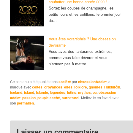
souhaiter une bonne année 2020 !
Sortez les coupes de champagne, les
petits fours et les cotillons, le premier jour
de…
Vous êtes voraréphile ? Une obsession
dévorante
Vous avez des fantasmes extrêmes,
comme vous faire dévorer et vous
n’arrivez pas à mettre…
Ce contenu a été publié dans
société
par
obsessionAddict
, et
marqué avec
celtes
,
croyances
,
elfes
,
folklore
,
gnomes
,
Huldufólk
,
iceland
,
island
,
Islande
,
légendes
,
lutins
,
mythes
,
oa
,
obsession
addict
,
passion
,
peuple caché
,
surnaturel
. Mettez-le en favori avec
son
permalien
.
Laisser un commentaire