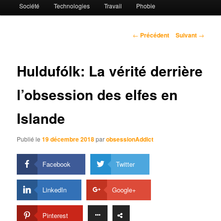
Société
Technologies
Travail
Phobie
Navigation
←
Précédent
Suivant
→
des
articles
Huldufólk: La vérité derrière
l’obsession des elfes en
Islande
Publié le
19 décembre 2018
par
obsessionAddict
Facebook
Twitter
LinkedIn
Google+
Pinterest