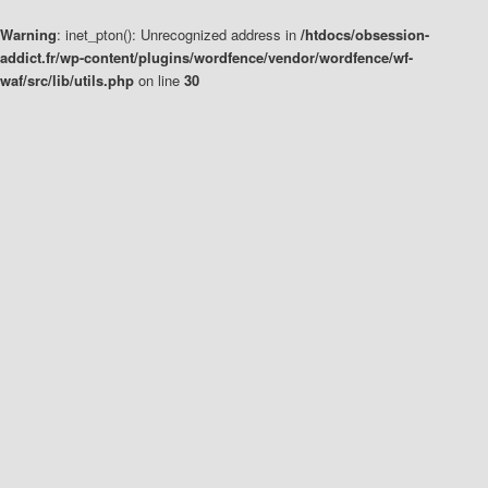
Warning
: inet_pton(): Unrecognized address in
/htdocs/obsession-
addict.fr/wp-content/plugins/wordfence/vendor/wordfence/wf-
waf/src/lib/utils.php
on line
30
Aller
au
contenu
principal