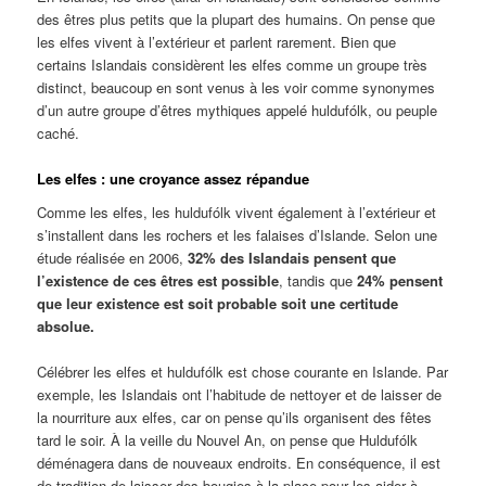
des êtres plus petits que la plupart des humains. On pense que
les elfes vivent à l’extérieur et parlent rarement. Bien que
certains Islandais considèrent les elfes comme un groupe très
distinct, beaucoup en sont venus à les voir comme synonymes
d’un autre groupe d’êtres mythiques appelé huldufólk, ou peuple
caché.
Les elfes : une croyance assez répandue
Comme les elfes, les huldufólk vivent également à l’extérieur et
s’installent dans les rochers et les falaises d’Islande. Selon une
étude réalisée en 2006,
32% des Islandais pensent que
l’existence de ces êtres est possible
, tandis que
24% pensent
que leur existence est soit probable soit une certitude
absolue.
Célébrer les elfes et huldufólk est chose courante en Islande. Par
exemple, les Islandais ont l’habitude de nettoyer et de laisser de
la nourriture aux elfes, car on pense qu’ils organisent des fêtes
tard le soir. À la veille du Nouvel An, on pense que Huldufólk
déménagera dans de nouveaux endroits. En conséquence, il est
de tradition de laisser des bougies à la place pour les aider à