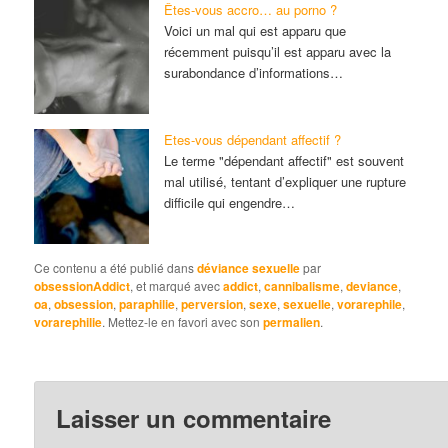
Êtes-vous accro… au porno ?
Voici un mal qui est apparu que
récemment puisqu’il est apparu avec la
surabondance d’informations…
Etes-vous dépendant affectif ?
Le terme "dépendant affectif" est souvent
mal utilisé, tentant d’expliquer une rupture
difficile qui engendre…
Ce contenu a été publié dans
déviance sexuelle
par
obsessionAddict
, et marqué avec
addict
,
cannibalisme
,
deviance
,
oa
,
obsession
,
paraphilie
,
perversion
,
sexe
,
sexuelle
,
vorarephile
,
vorarephilie
. Mettez-le en favori avec son
permalien
.
Laisser un commentaire