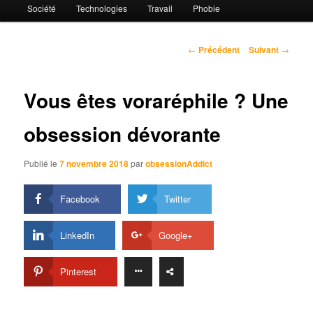
Société
Technologies
Travail
Phobie
Navigation
←
Précédent
Suivant
→
des
articles
Vous êtes voraréphile ? Une
obsession dévorante
Publié le
7 novembre 2018
par
obsessionAddict
Facebook
Twitter
LinkedIn
Google+
Pinterest