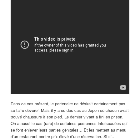
Dans ce cas présent, le partenaire ne désirait certainement pas
se faire dévorer. Mais il y a eu des cas au Japon où chacun avait
trouvé chaussure à son pied. Le dernier vivant a fini en prison.
On a aussi le cas (rare) de certaines personnes intersexuées qui
se font enlever leurs parties génitales… Et les mettent au menu
d’un restaurant contre prix élevé d’une réservation. Si si…