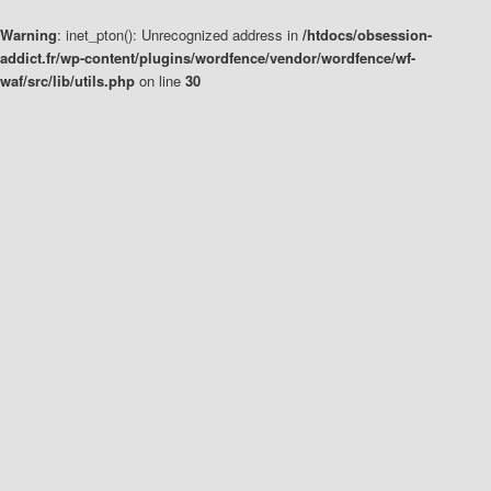
Warning
: inet_pton(): Unrecognized address in
/htdocs/obsession-
addict.fr/wp-content/plugins/wordfence/vendor/wordfence/wf-
waf/src/lib/utils.php
on line
30
Aller
au
contenu
principal