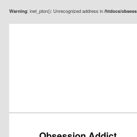
Warning
: inet_pton(): Unrecognized address in
/htdocs/obsess
Aller
au
contenu
principal
Obsession Addict