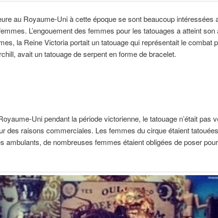
ieure au Royaume-Uni à cette époque se sont beaucoup intéressées 
femmes. L’engouement des femmes pour les tatouages a atteint son ap
es, la Reine Victoria portait un tatouage qui représentait le combat 
hill, avait un tatouage de serpent en forme de bracelet.
yaume-Uni pendant la période victorienne, le tatouage n’était pas vol
our des raisons commerciales. Les femmes du cirque étaient tatouées d
es ambulants, de nombreuses femmes étaient obligées de poser pour