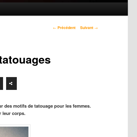
Navigation
←
Précédent
Suivant
→
des
articles
 tatouages
ur des motifs de tatouage pour les femmes.
 leur corps.