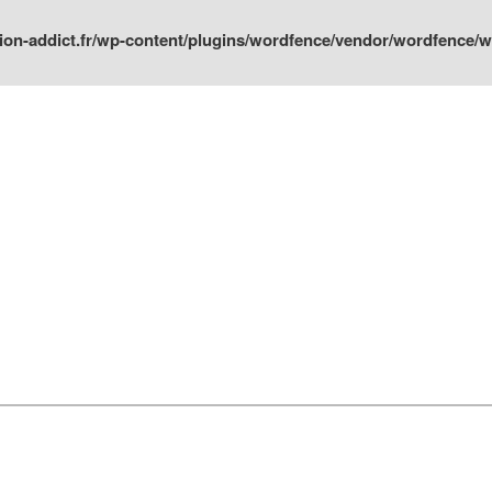
ion-addict.fr/wp-content/plugins/wordfence/vendor/wordfence/wf-