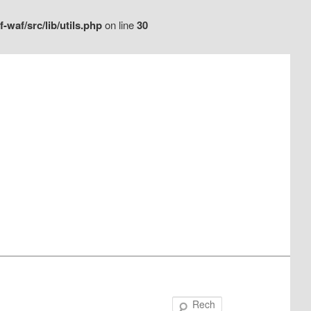
waf/src/lib/utils.php
on line
30
Recherche