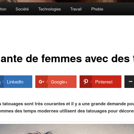
tion
Société
Technologies
Travail
Phobie
inante de femmes avec des
LinkedIn
Google+
Pinterest
 tatouages sont très courantes et il y a une grande demande po
 femmes des temps modernes utilisent des tatouages pour décorer