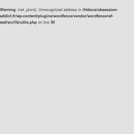
Warning
: inet_pton(): Unrecognized address in
/htdocs/obsession-
addict.fr/wp-content/plugins/wordfence/vendor/wordfence/wf-
waf/src/lib/utils.php
on line
30
Aller
Aller
au
au
contenu
contenu
principal
secondaire