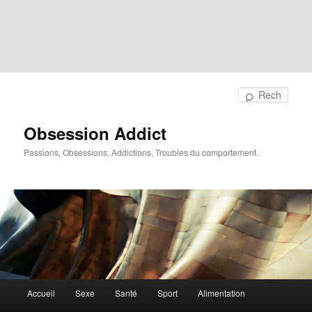
Rech
Obsession Addict
Passions, Obsessions, Addictions, Troubles du comportement.
Menu
Accueil
Sexe
Santé
Sport
Alimentation
principal