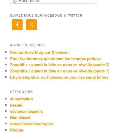
e
c
SUIVEZ-NOUS SUR FACEBOOK & TWITTER
h
e
r
c
h
e
ARTICLES RÉCENTS
Poursuite du blog sur Xlovecam
Pour les hommes qui aiment les femmes poilues
Zoophilie : quand la bête en nous se réveille (partie 2)
Zoophilie : quand la bête en nous se réveille (partie 1)
L’hybristophilie, ou l’obsession pour les serial killers
CATÉGORIES
alimentation
beauté
déviance sexuelle
Non classé
nouvelles technologies
Phobie