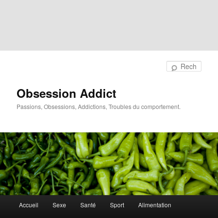
Rech
Obsession Addict
Passions, Obsessions, Addictions, Troubles du comportement.
Menu
Accueil
Sexe
Santé
Sport
Alimentation
principal