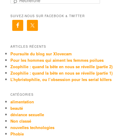
e
c
SUIVEZ-NOUS SUR FACEBOOK & TWITTER
h
e
r
c
h
e
ARTICLES RÉCENTS
Poursuite du blog sur Xlovecam
Pour les hommes qui aiment les femmes poilues
Zoophilie : quand la bête en nous se réveille (partie 2)
Zoophilie : quand la bête en nous se réveille (partie 1)
L’hybristophilie, ou l’obsession pour les serial killers
CATÉGORIES
alimentation
beauté
déviance sexuelle
Non classé
nouvelles technologies
Phobie