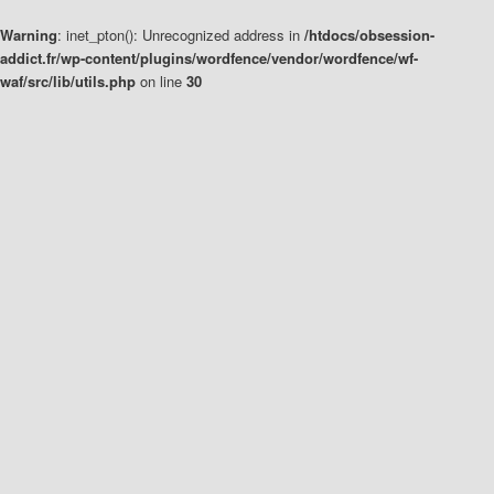
Warning
: inet_pton(): Unrecognized address in
/htdocs/obsession-
addict.fr/wp-content/plugins/wordfence/vendor/wordfence/wf-
waf/src/lib/utils.php
on line
30
Aller
Aller
au
au
contenu
contenu
principal
secondaire