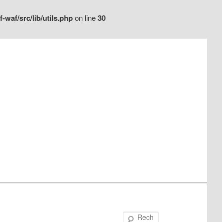
waf/src/lib/utils.php
on line
30
Recherche