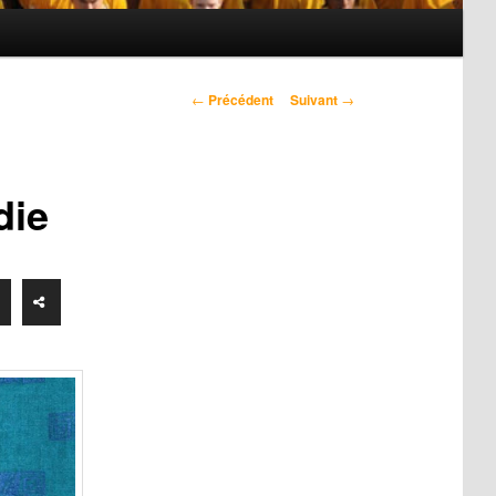
Navigation
←
Précédent
Suivant
→
des
articles
die