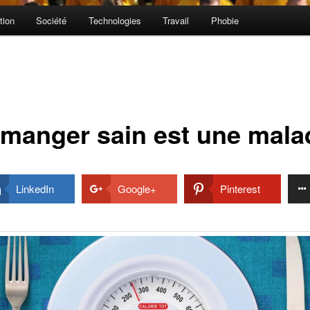
tion
Société
Technologies
Travail
Phobie
 manger sain est une mala
LinkedIn
Google+
Pinterest