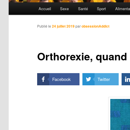
Menu
Accueil
Sexe
Santé
Sport
Alimenta
principal
Publié le
24 juillet 2019
par
obsessionAddict
Orthorexie, quand
Facebook
Twitter