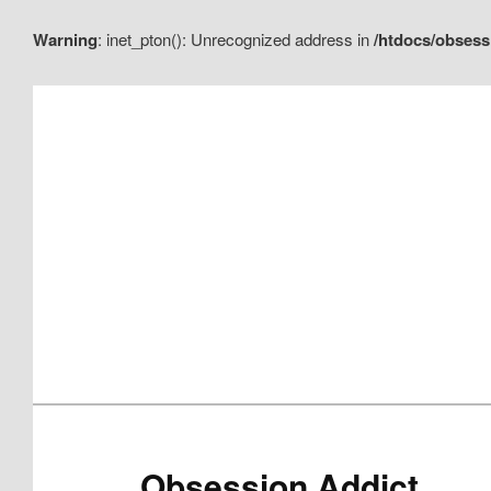
Warning
: inet_pton(): Unrecognized address in
/htdocs/obsess
Aller
au
contenu
principal
Obsession Addict