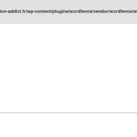
ion-addict.fr/wp-content/plugins/wordfence/vendor/wordfence/wf-