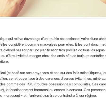
pique qui relève davantage d’un trouble obsessionnel voire d’une phob
’elles considèrent comme mauvaises pour elles. Elles vont donc mettre
va d’abord passer par une planification très précise de tous les repas e
 ou d’être invitée à manger chez des amis afin de toujours contrôler s
riture.
al (et basé sur ses croyances et non sur des faits scientifiques), le
ation, se retrouver face à des carences diverses (vitamines, minéraux 
oubles comme des TOC (troubles obsessionnels compulsifs). Ces care
ur), le fonctionnement hormonal ou encore le cerveau. Ces personne
les « craquent » et n’arrivent plus à se contraindre à leur régime.