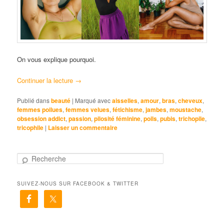
On vous explique pourquoi.
Continuer la lecture
→
Publié dans
beauté
|
Marqué avec
aisselles
,
amour
,
bras
,
cheveux
,
femmes poilues
,
femmes velues
,
fétichisme
,
jambes
,
moustache
,
obsession addict
,
passion
,
pilosité féminine
,
poils
,
pubis
,
trichopile
,
tricophile
|
Laisser un commentaire
R
e
c
SUIVEZ-NOUS SUR FACEBOOK & TWITTER
h
e
r
c