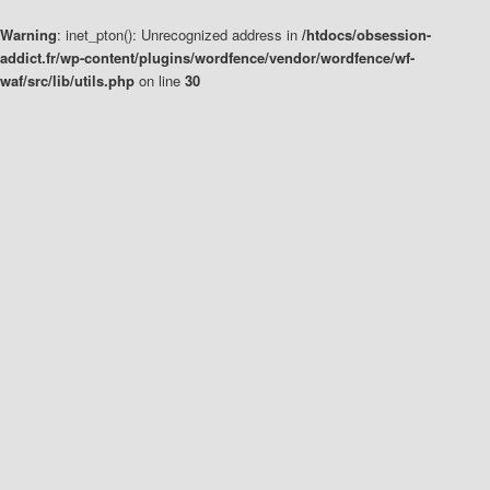
Warning
: inet_pton(): Unrecognized address in
/htdocs/obsession-
addict.fr/wp-content/plugins/wordfence/vendor/wordfence/wf-
waf/src/lib/utils.php
on line
30
Aller
Aller
au
au
contenu
contenu
principal
secondaire