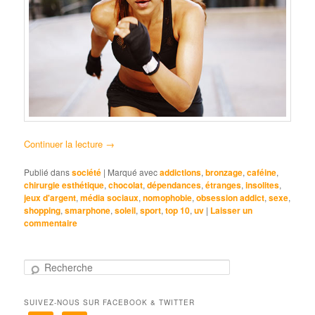
Continuer la lecture
→
Publié dans
société
|
Marqué avec
addictions
,
bronzage
,
caféine
,
chirurgie esthétique
,
chocolat
,
dépendances
,
étranges
,
insolites
,
jeux d'argent
,
média sociaux
,
nomophobie
,
obsession addict
,
sexe
,
shopping
,
smarphone
,
soleil
,
sport
,
top 10
,
uv
|
Laisser un
commentaire
R
e
c
SUIVEZ-NOUS SUR FACEBOOK & TWITTER
h