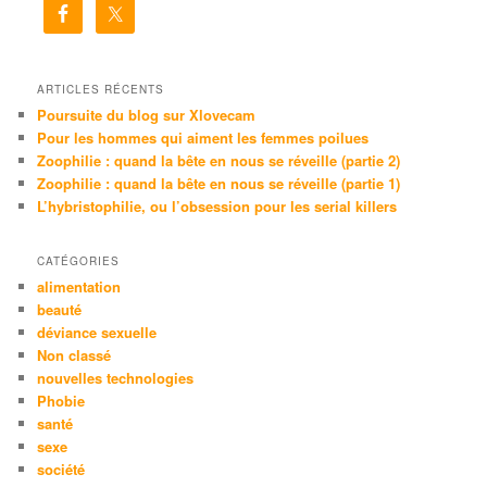
e
r
c
h
e
ARTICLES RÉCENTS
Poursuite du blog sur Xlovecam
Pour les hommes qui aiment les femmes poilues
Zoophilie : quand la bête en nous se réveille (partie 2)
Zoophilie : quand la bête en nous se réveille (partie 1)
L’hybristophilie, ou l’obsession pour les serial killers
CATÉGORIES
alimentation
beauté
déviance sexuelle
Non classé
nouvelles technologies
Phobie
santé
sexe
société