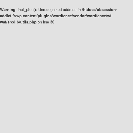
Warning
: inet_pton(): Unrecognized address in
/htdocs/obsession-
addict.fr/wp-content/plugins/wordfence/vendor/wordfence/wf-
waf/src/lib/utils.php
on line
30
Aller
Aller
au
au
contenu
contenu
principal
secondaire