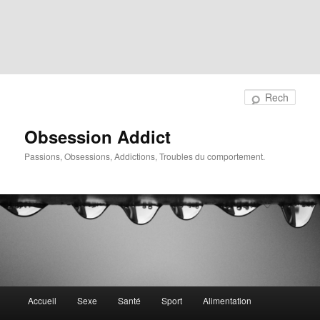
Rech
Obsession Addict
Passions, Obsessions, Addictions, Troubles du comportement.
Menu
Accueil
Sexe
Santé
Sport
Alimentation
principal