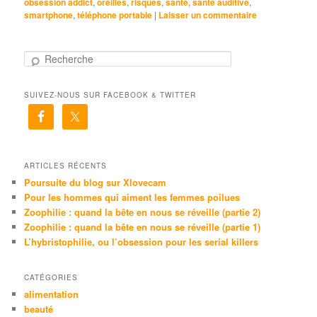
obsession addict
,
oreilles
,
risques
,
santé
,
santé auditive
,
smartphone
,
téléphone portable
|
Laisser un commentaire
R
e
c
SUIVEZ-NOUS SUR FACEBOOK & TWITTER
h
e
r
c
h
e
ARTICLES RÉCENTS
Poursuite du blog sur Xlovecam
Pour les hommes qui aiment les femmes poilues
Zoophilie : quand la bête en nous se réveille (partie 2)
Zoophilie : quand la bête en nous se réveille (partie 1)
L’hybristophilie, ou l’obsession pour les serial killers
CATÉGORIES
alimentation
beauté