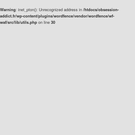
Warning
: inet_pton(): Unrecognized address in
/htdocs/obsession-
addict.fr/wp-content/plugins/wordfence/vendor/wordfence/wf-
waf/src/lib/utils.php
on line
30
Aller
Aller
au
au
contenu
contenu
principal
secondaire