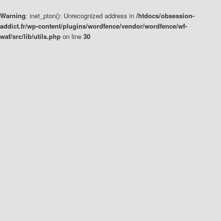
Warning
: inet_pton(): Unrecognized address in
/htdocs/obsession-
addict.fr/wp-content/plugins/wordfence/vendor/wordfence/wf-
waf/src/lib/utils.php
on line
30
Aller
Aller
au
au
contenu
contenu
principal
secondaire