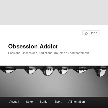
Rech
Obsession Addict
Passions, Obsessions, Addictions, Troubles du comportement.
Menu
Accueil
Sexe
Santé
Sport
Alimentation
principal