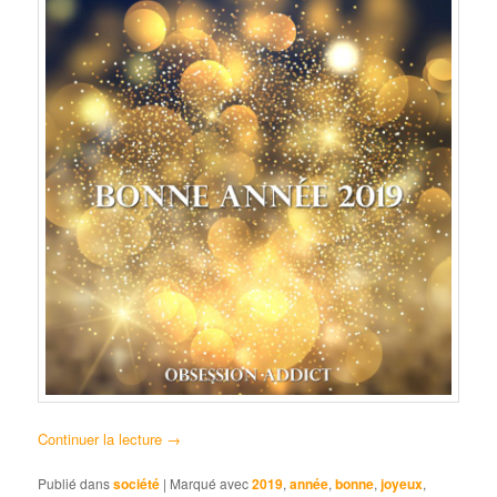
Continuer la lecture
→
Publié dans
société
|
Marqué avec
2019
,
année
,
bonne
,
joyeux
,