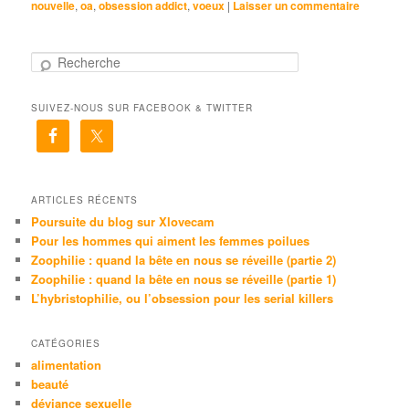
nouvelle
,
oa
,
obsession addict
,
voeux
|
Laisser un commentaire
R
e
c
SUIVEZ-NOUS SUR FACEBOOK & TWITTER
h
e
r
c
h
e
ARTICLES RÉCENTS
Poursuite du blog sur Xlovecam
Pour les hommes qui aiment les femmes poilues
Zoophilie : quand la bête en nous se réveille (partie 2)
Zoophilie : quand la bête en nous se réveille (partie 1)
L’hybristophilie, ou l’obsession pour les serial killers
CATÉGORIES
alimentation
beauté
déviance sexuelle