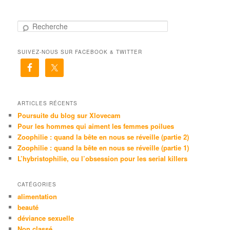
R
e
c
SUIVEZ-NOUS SUR FACEBOOK & TWITTER
h
e
r
c
h
e
ARTICLES RÉCENTS
Poursuite du blog sur Xlovecam
Pour les hommes qui aiment les femmes poilues
Zoophilie : quand la bête en nous se réveille (partie 2)
Zoophilie : quand la bête en nous se réveille (partie 1)
L’hybristophilie, ou l’obsession pour les serial killers
CATÉGORIES
alimentation
beauté
déviance sexuelle
Non classé