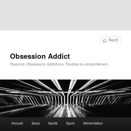
Rech
Obsession Addict
Passions, Obsessions, Addictions, Troubles du comportement.
Menu
Accueil
Sexe
Santé
Sport
Alimentation
principal