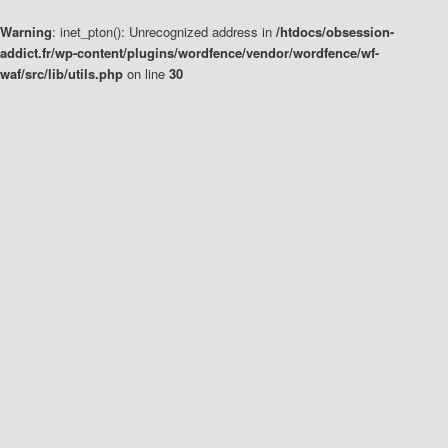
Warning
: inet_pton(): Unrecognized address in
/htdocs/obsession-
addict.fr/wp-content/plugins/wordfence/vendor/wordfence/wf-
waf/src/lib/utils.php
on line
30
Aller
Aller
au
au
contenu
contenu
principal
secondaire