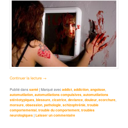
Continuer la lecture
→
Publié dans
santé
|
Marqué avec
addict
,
addiction
,
angoisse
,
automutilation
,
automutilations compulsives
,
automutilations
stéréotypiques
,
blessure
,
cicatrice
,
deviance
,
douleur
,
ecorchure
,
morsure
,
obsession
,
pathologie
,
schizophrénie
,
trouble
comportemental
,
trouble du comportement
,
troubles
neurologiques
|
Laisser un commentaire