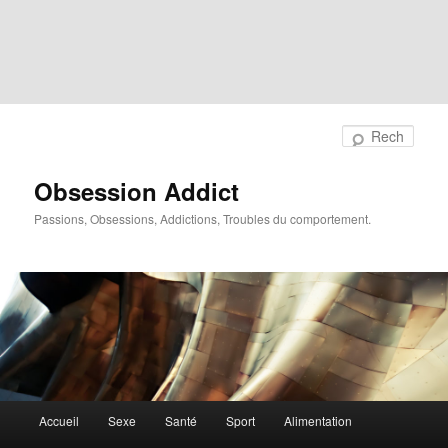
Rech
Obsession Addict
Passions, Obsessions, Addictions, Troubles du comportement.
Menu
Accueil
Sexe
Santé
Sport
Alimentation
principal