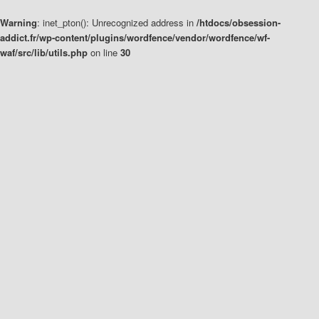
Warning
: inet_pton(): Unrecognized address in
/htdocs/obsession-
addict.fr/wp-content/plugins/wordfence/vendor/wordfence/wf-
waf/src/lib/utils.php
on line
30
Aller
Aller
au
au
contenu
contenu
principal
secondaire