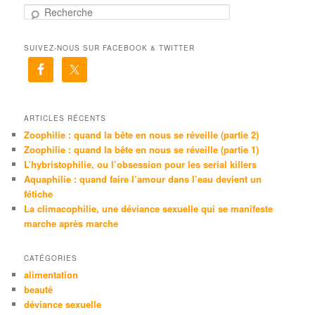
R
e
c
SUIVEZ-NOUS SUR FACEBOOK & TWITTER
h
e
r
c
h
e
ARTICLES RÉCENTS
Zoophilie : quand la bête en nous se réveille (partie 2)
Zoophilie : quand la bête en nous se réveille (partie 1)
L’hybristophilie, ou l’obsession pour les serial killers
Aquaphilie : quand faire l’amour dans l’eau devient un
fétiche
La climacophilie, une déviance sexuelle qui se manifeste
marche après marche
CATÉGORIES
alimentation
beauté
déviance sexuelle