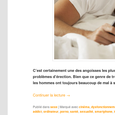
C’est certainement une des angoisses les plus
problèmes d’érection. Bien que ce genre de t
les hommes ont toujours beaucoup de mal à se s
Continuer la lecture
→
Publié dans
sexe
|
Marqué avec
cinéma
,
dysfonctionneme
addict
,
ordinateur
,
porno
,
santé
,
sexualité
,
smartphone
,