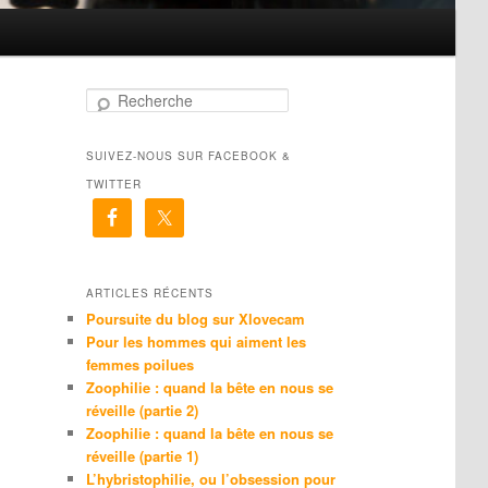
R
e
c
SUIVEZ-NOUS SUR FACEBOOK &
h
e
TWITTER
r
c
h
e
ARTICLES RÉCENTS
Poursuite du blog sur Xlovecam
Pour les hommes qui aiment les
femmes poilues
Zoophilie : quand la bête en nous se
réveille (partie 2)
Zoophilie : quand la bête en nous se
réveille (partie 1)
L’hybristophilie, ou l’obsession pour