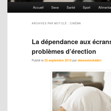
Menu
Accueil
Sexe
Santé
Sport
Alimenta
principal
ARCHIVES PAR MOT-CLÉ :
CINÉMA
La dépendance aux écrans
problèmes d’érection
Publié le
25 septembre 2019
par
obsessionAddict