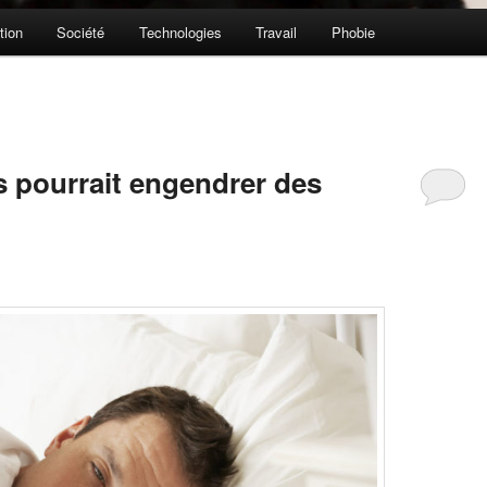
tion
Société
Technologies
Travail
Phobie
 pourrait engendrer des