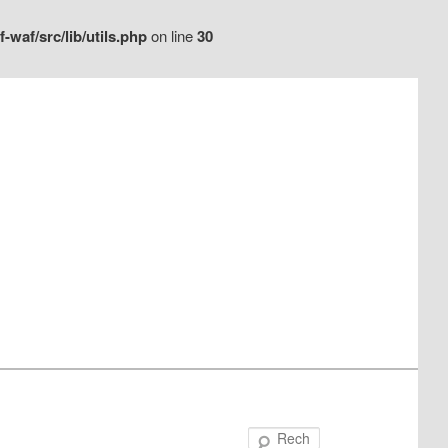
waf/src/lib/utils.php
on line
30
Recherche