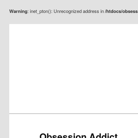
Warning
: inet_pton(): Unrecognized address in
/htdocs/obsess
Aller
Aller
au
au
contenu
contenu
principal
secondaire
Obsession Addict