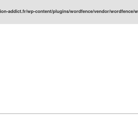
ion-addict.fr/wp-content/plugins/wordfence/vendor/wordfence/wf-