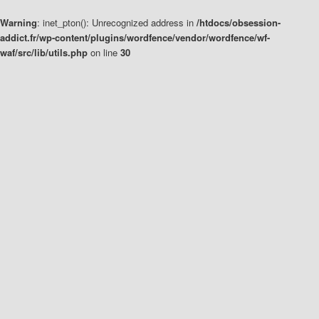
Warning
: inet_pton(): Unrecognized address in
/htdocs/obsession-
addict.fr/wp-content/plugins/wordfence/vendor/wordfence/wf-
waf/src/lib/utils.php
on line
30
Aller
Aller
au
au
contenu
contenu
principal
secondaire