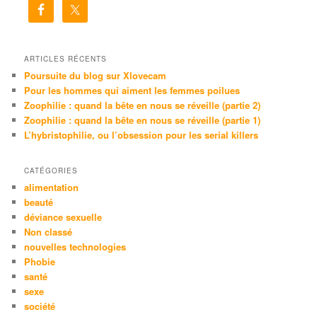
e
r
c
h
e
ARTICLES RÉCENTS
Poursuite du blog sur Xlovecam
Pour les hommes qui aiment les femmes poilues
Zoophilie : quand la bête en nous se réveille (partie 2)
Zoophilie : quand la bête en nous se réveille (partie 1)
L’hybristophilie, ou l’obsession pour les serial killers
CATÉGORIES
alimentation
beauté
déviance sexuelle
Non classé
nouvelles technologies
Phobie
santé
sexe
société