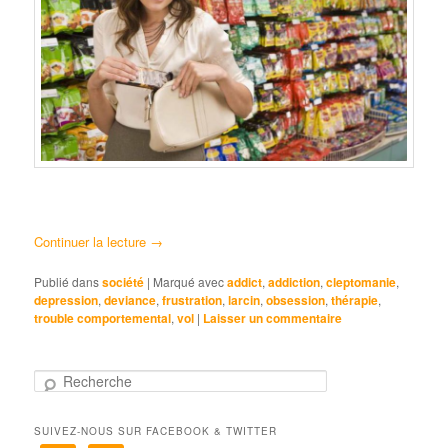
Continuer la lecture
→
Publié dans
société
|
Marqué avec
addict
,
addiction
,
cleptomanie
,
depression
,
deviance
,
frustration
,
larcin
,
obsession
,
thérapie
,
trouble comportemental
,
vol
|
Laisser un commentaire
R
e
c
SUIVEZ-NOUS SUR FACEBOOK & TWITTER
h