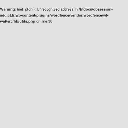
Warning
: inet_pton(): Unrecognized address in
/htdocs/obsession-
addict.fr/wp-content/plugins/wordfence/vendor/wordfence/wf-
waf/src/lib/utils.php
on line
30
Aller
Aller
au
au
contenu
contenu
principal
secondaire