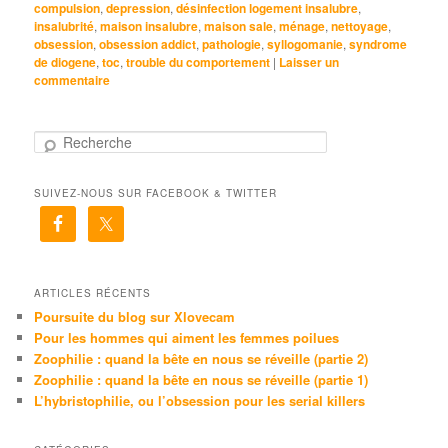
compulsion
,
depression
,
désinfection logement insalubre
,
insalubrité
,
maison insalubre
,
maison sale
,
ménage
,
nettoyage
,
obsession
,
obsession addict
,
pathologie
,
syllogomanie
,
syndrome
de diogene
,
toc
,
trouble du comportement
|
Laisser un
commentaire
R
e
c
SUIVEZ-NOUS SUR FACEBOOK & TWITTER
h
e
r
c
h
e
ARTICLES RÉCENTS
Poursuite du blog sur Xlovecam
Pour les hommes qui aiment les femmes poilues
Zoophilie : quand la bête en nous se réveille (partie 2)
Zoophilie : quand la bête en nous se réveille (partie 1)
L’hybristophilie, ou l’obsession pour les serial killers