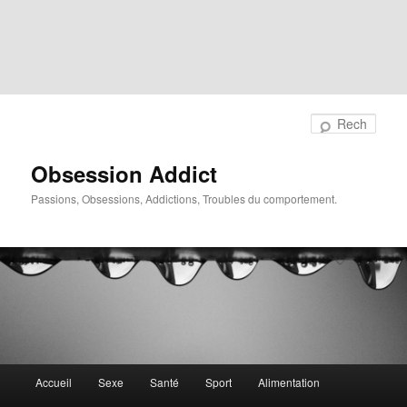
Rech
Obsession Addict
Passions, Obsessions, Addictions, Troubles du comportement.
Menu
Accueil
Sexe
Santé
Sport
Alimentation
principal