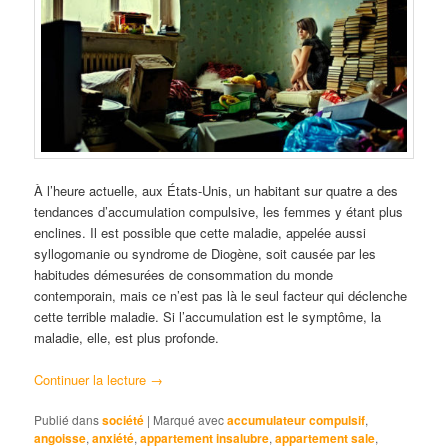
À l’heure actuelle, aux États-Unis, un habitant sur quatre a des
tendances d’accumulation compulsive, les femmes y étant plus
enclines. Il est possible que cette maladie, appelée aussi
syllogomanie ou syndrome de Diogène, soit causée par les
habitudes démesurées de consommation du monde
contemporain, mais ce n’est pas là le seul facteur qui déclenche
cette terrible maladie. Si l’accumulation est le symptôme, la
maladie, elle, est plus profonde.
Continuer la lecture
→
Publié dans
société
|
Marqué avec
accumulateur compulsif
,
angoisse
,
anxiété
,
appartement insalubre
,
appartement sale
,