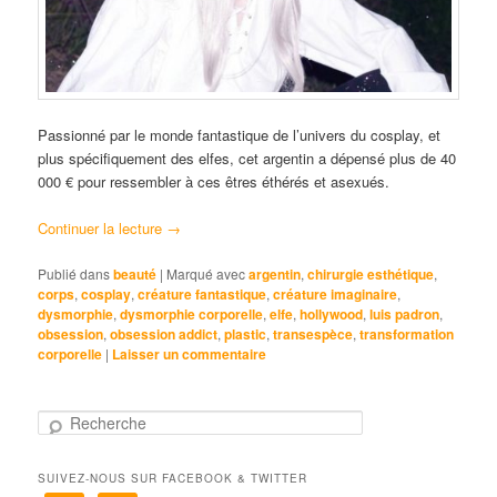
Passionné par le monde fantastique de l’univers du cosplay, et
plus spécifiquement des elfes, cet argentin a dépensé plus de 40
000 € pour ressembler à ces êtres éthérés et asexués.
Continuer la lecture
→
Publié dans
beauté
|
Marqué avec
argentin
,
chirurgie esthétique
,
corps
,
cosplay
,
créature fantastique
,
créature imaginaire
,
dysmorphie
,
dysmorphie corporelle
,
elfe
,
hollywood
,
luis padron
,
obsession
,
obsession addict
,
plastic
,
transespèce
,
transformation
corporelle
|
Laisser un commentaire
R
e
c
SUIVEZ-NOUS SUR FACEBOOK & TWITTER
h