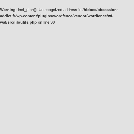
Warning
: inet_pton(): Unrecognized address in
/htdocs/obsession-
addict.fr/wp-content/plugins/wordfence/vendor/wordfence/wf-
waf/src/lib/utils.php
on line
30
Aller
Aller
au
au
contenu
contenu
principal
secondaire