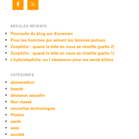
e
r
c
h
e
ARTICLES RÉCENTS
Poursuite du blog sur Xlovecam
Pour les hommes qui aiment les femmes poilues
Zoophilie : quand la bête en nous se réveille (partie 2)
Zoophilie : quand la bête en nous se réveille (partie 1)
L’hybristophilie, ou l’obsession pour les serial killers
CATÉGORIES
alimentation
beauté
déviance sexuelle
Non classé
nouvelles technologies
Phobie
santé
sexe
société