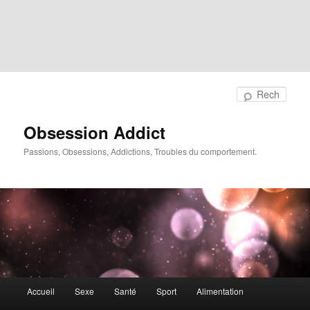
Rech
Obsession Addict
Passions, Obsessions, Addictions, Troubles du comportement.
Menu
Accueil
Sexe
Santé
Sport
Alimentation
principal