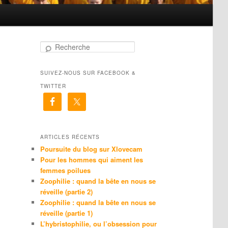
R
e
c
SUIVEZ-NOUS SUR FACEBOOK &
h
e
TWITTER
r
c
h
e
ARTICLES RÉCENTS
Poursuite du blog sur Xlovecam
Pour les hommes qui aiment les
femmes poilues
Zoophilie : quand la bête en nous se
réveille (partie 2)
Zoophilie : quand la bête en nous se
réveille (partie 1)
L’hybristophilie, ou l’obsession pour