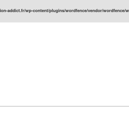
ion-addict.fr/wp-content/plugins/wordfence/vendor/wordfence/wf-