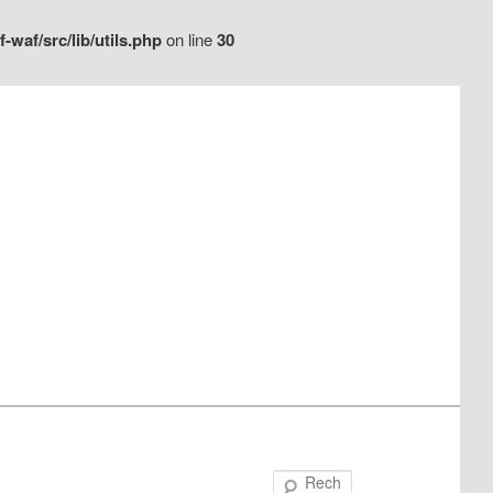
waf/src/lib/utils.php
on line
30
Recherche