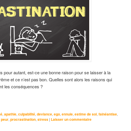
s pour autant, est-ce une bonne raison pour se laisser à la
trême et ce n’est pas bon. Quelles sont alors les raisons qui
ont les conséquences ?
té
,
apathie
,
culpabilité
,
deviance
,
ego
,
ennuie
,
estime de soi
,
fainéantise
,
,
peur
,
procrastination
,
stress
|
Laisser un commentaire