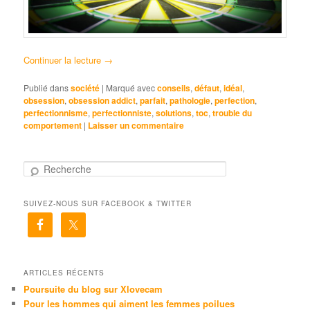
Continuer la lecture
→
Publié dans
société
|
Marqué avec
conseils
,
défaut
,
idéal
,
obsession
,
obsession addict
,
parfait
,
pathologie
,
perfection
,
perfectionnisme
,
perfectionniste
,
solutions
,
toc
,
trouble du
comportement
|
Laisser un commentaire
R
e
c
SUIVEZ-NOUS SUR FACEBOOK & TWITTER
h
e
r
c
h
e
ARTICLES RÉCENTS
Poursuite du blog sur Xlovecam
Pour les hommes qui aiment les femmes poilues