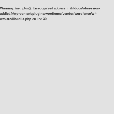
Warning
: inet_pton(): Unrecognized address in
/htdocs/obsession-
addict.fr/wp-content/plugins/wordfence/vendor/wordfence/wf-
waf/src/lib/utils.php
on line
30
Aller
Aller
au
au
contenu
contenu
principal
secondaire