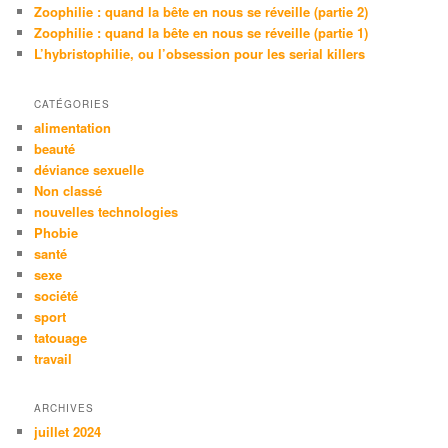
Zoophilie : quand la bête en nous se réveille (partie 2)
Zoophilie : quand la bête en nous se réveille (partie 1)
L’hybristophilie, ou l’obsession pour les serial killers
CATÉGORIES
alimentation
beauté
déviance sexuelle
Non classé
nouvelles technologies
Phobie
santé
sexe
société
sport
tatouage
travail
ARCHIVES
juillet 2024