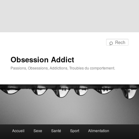
Rech
Obsession Addict
Passions, Obsessions, Addictions, Troubles du comportement.
Menu
Accueil
Sexe
Santé
Sport
Alimentation
principal