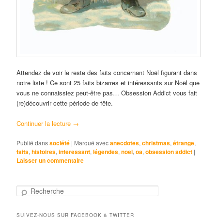
Attendez de voir le reste des faits concernant Noël figurant dans
notre liste ! Ce sont 25 faits bizarres et intéressants sur Noël que
vous ne connaissiez peut-être pas… Obsession Addict vous fait
(re)découvrir cette période de fête.
Continuer la lecture
→
Publié dans
société
|
Marqué avec
anecdotes
,
christmas
,
étrange
,
faits
,
histoires
,
interessant
,
légendes
,
noel
,
oa
,
obsession addict
|
Laisser un commentaire
R
e
c
SUIVEZ-NOUS SUR FACEBOOK & TWITTER