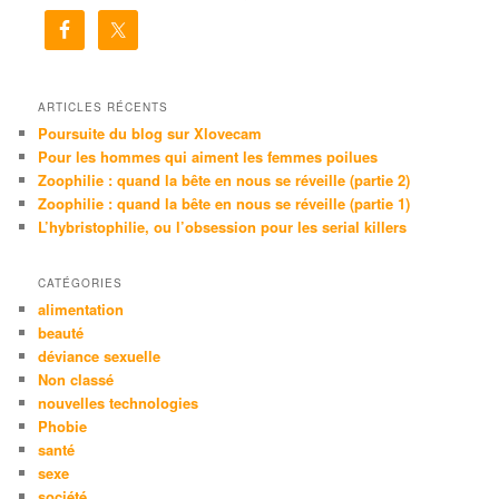
h
e
r
c
h
e
ARTICLES RÉCENTS
Poursuite du blog sur Xlovecam
Pour les hommes qui aiment les femmes poilues
Zoophilie : quand la bête en nous se réveille (partie 2)
Zoophilie : quand la bête en nous se réveille (partie 1)
L’hybristophilie, ou l’obsession pour les serial killers
CATÉGORIES
alimentation
beauté
déviance sexuelle
Non classé
nouvelles technologies
Phobie
santé
sexe
société