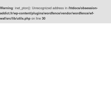
Warning
: inet_pton(): Unrecognized address in
/htdocs/obsession-
addict.fr/wp-content/plugins/wordfence/vendor/wordfence/wf-
waf/src/lib/utils.php
on line
30
Aller
Aller
au
au
contenu
contenu
principal
secondaire