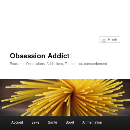
Rech
Obsession Addict
Passions, Obsessions, Addictions, Troubles du comportement.
Menu
Accueil
Sexe
Santé
Sport
Alimentation
principal