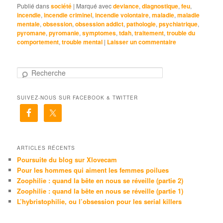
Publié dans
société
|
Marqué avec
deviance
,
diagnostique
,
feu
,
incendie
,
incendie criminel
,
incendie volontaire
,
maladie
,
maladie
mentale
,
obsession
,
obsession addict
,
pathologie
,
psychiatrique
,
pyromane
,
pyromanie
,
symptomes
,
tdah
,
traitement
,
trouble du
comportement
,
trouble mental
|
Laisser un commentaire
R
e
c
SUIVEZ-NOUS SUR FACEBOOK & TWITTER
h
e
r
c
h
e
ARTICLES RÉCENTS
Poursuite du blog sur Xlovecam
Pour les hommes qui aiment les femmes poilues
Zoophilie : quand la bête en nous se réveille (partie 2)
Zoophilie : quand la bête en nous se réveille (partie 1)
L’hybristophilie, ou l’obsession pour les serial killers