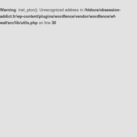
Warning
: inet_pton(): Unrecognized address in
/htdocs/obsession-
addict.fr/wp-content/plugins/wordfence/vendor/wordfence/wf-
waf/src/lib/utils.php
on line
30
Aller
Aller
au
au
contenu
contenu
principal
secondaire