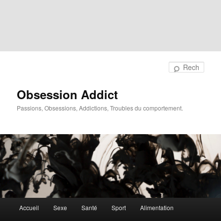
Rech
Obsession Addict
Passions, Obsessions, Addictions, Troubles du comportement.
Menu
Accueil
Sexe
Santé
Sport
Alimentation
principal