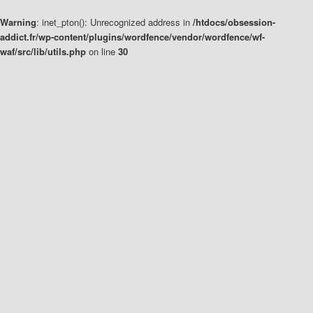
Warning
: inet_pton(): Unrecognized address in
/htdocs/obsession-
addict.fr/wp-content/plugins/wordfence/vendor/wordfence/wf-
waf/src/lib/utils.php
on line
30
Aller
Aller
au
au
contenu
contenu
principal
secondaire