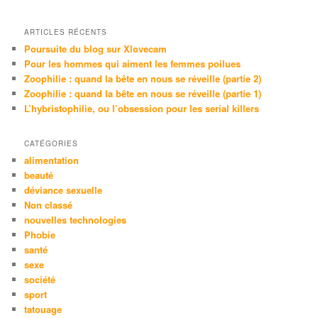
c
h
e
ARTICLES RÉCENTS
Poursuite du blog sur Xlovecam
Pour les hommes qui aiment les femmes poilues
Zoophilie : quand la bête en nous se réveille (partie 2)
Zoophilie : quand la bête en nous se réveille (partie 1)
L’hybristophilie, ou l’obsession pour les serial killers
CATÉGORIES
alimentation
beauté
déviance sexuelle
Non classé
nouvelles technologies
Phobie
santé
sexe
société
sport
tatouage