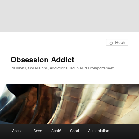
Rech
Obsession Addict
Passions, Obsessions, Addictions, Troubles du comportement.
Menu
Accueil
Sexe
Santé
Sport
Alimentation
principal