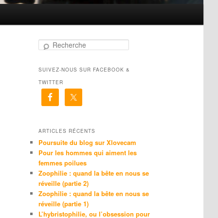
R
e
c
SUIVEZ-NOUS SUR FACEBOOK &
h
e
TWITTER
r
c
h
e
ARTICLES RÉCENTS
Poursuite du blog sur Xlovecam
Pour les hommes qui aiment les
femmes poilues
Zoophilie : quand la bête en nous se
réveille (partie 2)
Zoophilie : quand la bête en nous se
réveille (partie 1)
L’hybristophilie, ou l’obsession pour