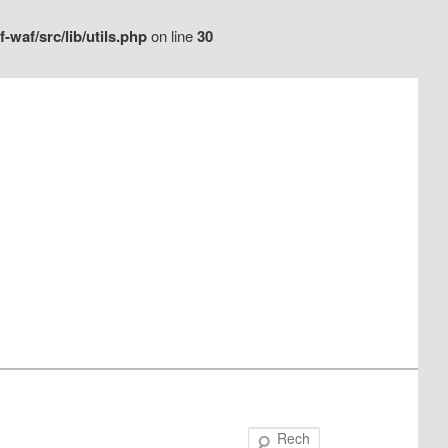
waf/src/lib/utils.php
on line
30
Recherche