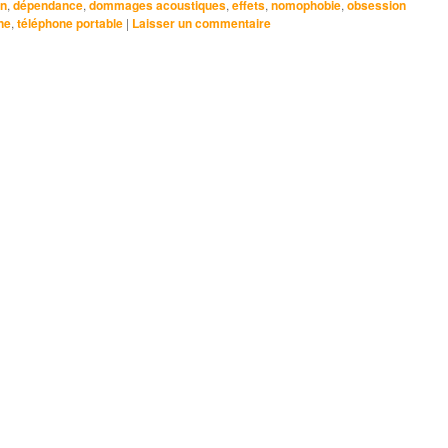
on
,
dépendance
,
dommages acoustiques
,
effets
,
nomophobie
,
obsession
ne
,
téléphone portable
|
Laisser un commentaire