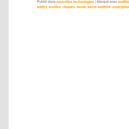
Publié dans
nouvelles technologies
|
Marqué avec
auditi
addict
,
oreilles
,
risques
,
santé
,
santé auditive
,
smartpho