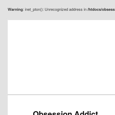
Warning
: inet_pton(): Unrecognized address in
/htdocs/obsess
Aller
Aller
au
au
contenu
contenu
principal
secondaire
Obsession Addict