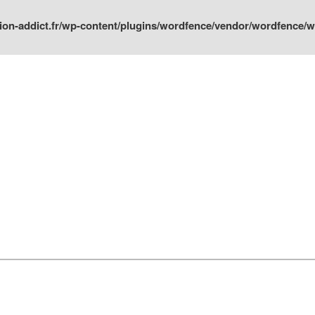
ion-addict.fr/wp-content/plugins/wordfence/vendor/wordfence/wf-