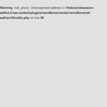
Warning
: inet_pton(): Unrecognized address in
/htdocs/obsession-
addict.fr/wp-content/plugins/wordfence/vendor/wordfence/wf-
waf/src/lib/utils.php
on line
30
Aller
Aller
au
au
contenu
contenu
principal
secondaire