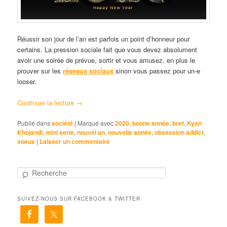
Réussir son jour de l’an est parfois un point d’honneur pour
certains. La pression sociale fait que vous devez absolument
avoir une soirée de prévue, sortir et vous amusez, en plus le
prouver sur les
réseaux sociaux
sinon vous passez pour un-e
looser.
Continuer la lecture
→
Publié dans
société
|
Marqué avec
2020
,
bonne année
,
bref
,
Kyan
Khojandi
,
mini serie
,
nouvel an
,
nouvelle année
,
obsession addict
,
voeux
|
Laisser un commentaire
R
e
c
SUIVEZ-NOUS SUR FACEBOOK & TWITTER
h
e
r