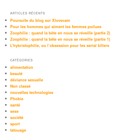
c
h
e
ARTICLES RÉCENTS
Poursuite du blog sur Xlovecam
Pour les hommes qui aiment les femmes poilues
Zoophilie : quand la bête en nous se réveille (partie 2)
Zoophilie : quand la bête en nous se réveille (partie 1)
L’hybristophilie, ou l’obsession pour les serial killers
CATÉGORIES
alimentation
beauté
déviance sexuelle
Non classé
nouvelles technologies
Phobie
santé
sexe
société
sport
tatouage