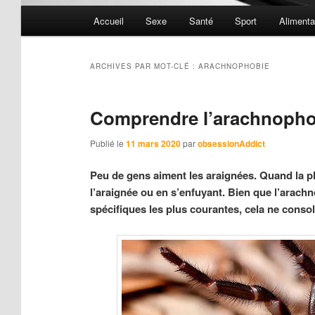
Menu
Accueil
Sexe
Santé
Sport
Alimenta
principal
ARCHIVES PAR MOT-CLÉ :
ARACHNOPHOBIE
Comprendre l’arachnophob
Publié le
11 mars 2020
par
obsessionAddict
Peu de gens aiment les araignées. Quand la plu
l’araignée ou en s’enfuyant. Bien que l’arachn
spécifiques les plus courantes, cela ne conso