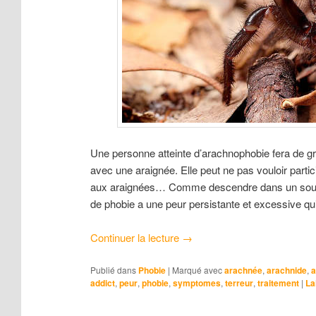
Une personne atteinte d’arachnophobie fera de gr
avec une araignée. Elle peut ne pas vouloir partic
aux araignées… Comme descendre dans un sous-sol
de phobie a une peur persistante et excessive qu
Continuer la lecture
→
Publié dans
Phobie
|
Marqué avec
arachnée
,
arachnide
,
a
addict
,
peur
,
phobie
,
symptomes
,
terreur
,
traitement
|
La