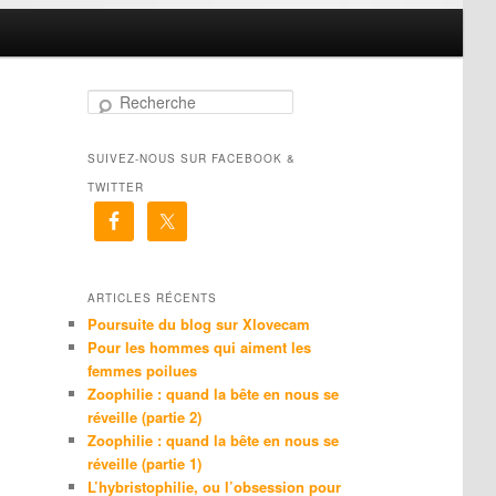
R
e
c
SUIVEZ-NOUS SUR FACEBOOK &
h
e
TWITTER
r
c
h
e
ARTICLES RÉCENTS
Poursuite du blog sur Xlovecam
Pour les hommes qui aiment les
femmes poilues
Zoophilie : quand la bête en nous se
réveille (partie 2)
Zoophilie : quand la bête en nous se
réveille (partie 1)
L’hybristophilie, ou l’obsession pour