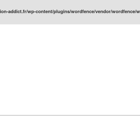
ion-addict.fr/wp-content/plugins/wordfence/vendor/wordfence/wf-