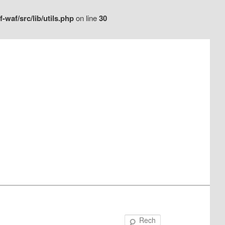
waf/src/lib/utils.php
on line
30
Recherche