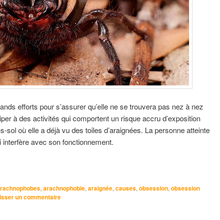
ands efforts pour s’assurer qu’elle ne se trouvera pas nez à nez
iper à des activités qui comportent un risque accru d’exposition
 où elle a déjà vu des toiles d’araignées. La personne atteinte
i interfère avec son fonctionnement.
rachnophobes
,
arachnophobie
,
araignée
,
causes
,
obsession
,
obsession
isser un commentaire