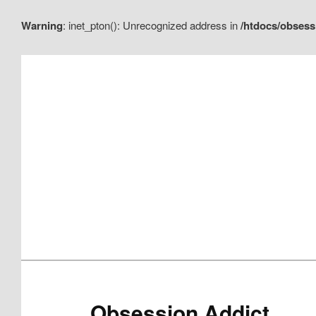
Warning
: inet_pton(): Unrecognized address in
/htdocs/obsess
Aller
Aller
au
au
contenu
contenu
principal
secondaire
Obsession Addict