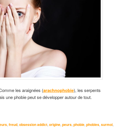
. Comme les araignées (
arachnophobie
), les serpents
is une phobie peut se développer autour de tout.
eurs
,
freud
,
obsession addict
,
origine
,
peurs
,
phobie
,
phobies
,
surmoi
,