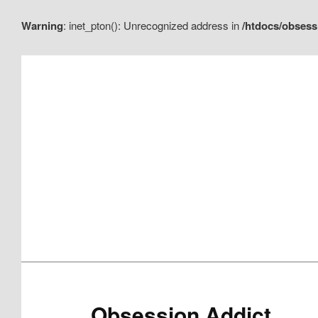
Warning
: inet_pton(): Unrecognized address in
/htdocs/obsess
Aller
Aller
au
au
contenu
contenu
principal
secondaire
Obsession Addict