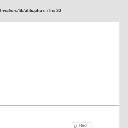
waf/src/lib/utils.php
on line
30
Recherche