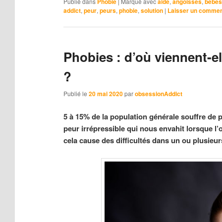
Publié dans
Phobie
|
Marqué avec
aide
,
angoisses
,
bébés
addict
,
peur
,
peurs
,
phobie
,
solution
|
Laisser un commen
Phobies : d’où viennent-e
?
Publié le
20 mai 2020
par
obsessionAddict
5 à 15% de la population générale souffre de
peur irrépressible qui nous envahit lorsque l’
cela cause des difficultés dans un ou plusieu