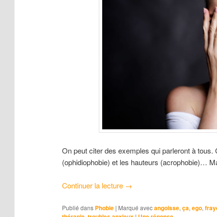
On peut citer des exemples qui parleront à tous
(ophidiophobie) et les hauteurs (acrophobie)… Ma
Continuer la lecture
→
Publié dans
Phobie
|
Marqué avec
angoisse
,
ça
,
ego
,
fray
thérapie
,
troubles anxieux
|
Une
réponse