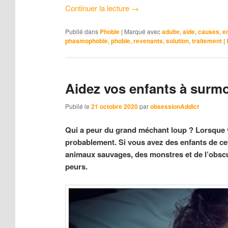
Continuer la lecture
→
Publié dans
Phobie
|
Marqué avec
adulte
,
aide
,
causes
,
e
phasmophobie
,
phobie
,
revenants
,
solution
,
traitement
|
Aidez vos enfants à surmo
Publié le
21 octobre 2020
par
obsessionAddict
Qui a peur du grand méchant loup ? Lorsque v
probablement. Si vous avez des enfants de ce
animaux sauvages, des monstres et de l’obscur
peurs.