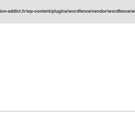
ion-addict.fr/wp-content/plugins/wordfence/vendor/wordfence/wf-