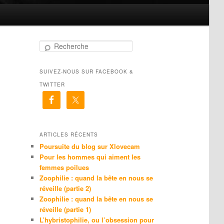
R
e
c
SUIVEZ-NOUS SUR FACEBOOK &
h
e
TWITTER
r
c
h
e
ARTICLES RÉCENTS
Poursuite du blog sur Xlovecam
Pour les hommes qui aiment les
femmes poilues
Zoophilie : quand la bête en nous se
réveille (partie 2)
Zoophilie : quand la bête en nous se
réveille (partie 1)
L’hybristophilie, ou l’obsession pour