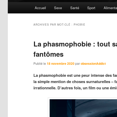
Menu
Accueil
Sexe
Santé
Sport
Alimenta
principal
ARCHIVES PAR MOT-CLÉ :
PHOBIE
La phasmophobie : tout sa
fantômes
Publié le
18 novembre 2020
par
obsessionAddict
La phasmophobie est une peur intense des fa
la simple mention de choses surnaturelles – f
irrationnelle. D’autres fois, un film ou une ém