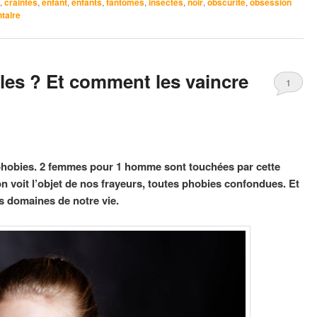
,
craintes
,
enfant
,
enfants
,
fantômes
,
insectes
,
noir
,
obscurité
,
obsession
taire
lles ? Et comment les vaincre
1
 phobies. 2 femmes pour 1 homme sont touchées par cette
on voit l’objet de nos frayeurs, toutes phobies confondues. Et
rs domaines de notre vie.