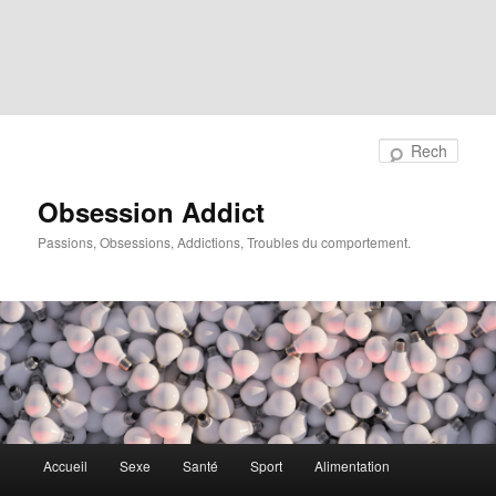
Rech
Obsession Addict
Passions, Obsessions, Addictions, Troubles du comportement.
Menu
Accueil
Sexe
Santé
Sport
Alimentation
principal