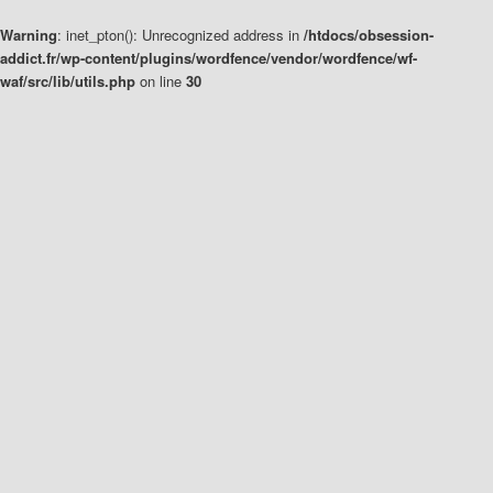
Warning
: inet_pton(): Unrecognized address in
/htdocs/obsession-
addict.fr/wp-content/plugins/wordfence/vendor/wordfence/wf-
waf/src/lib/utils.php
on line
30
Aller
Aller
au
au
contenu
contenu
principal
secondaire