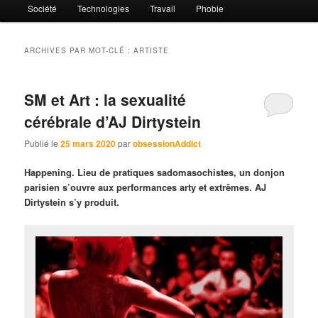
Société
Technologies
Travail
Phobie
ARCHIVES PAR MOT-CLÉ :
ARTISTE
SM et Art : la sexualité
cérébrale d’AJ Dirtystein
Publié le
25 mars 2020
par
obsessionAddict
Happening. Lieu de pratiques sadomasochistes, un donjon
parisien s’ouvre aux performances arty et extrêmes. AJ
Dirtystein s’y produit.