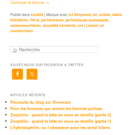
Continuer la lecture
→
Publié dans
société
|
Marqué avec
AJ Dirtystein
,
art
,
artiste
,
bdsm
,
fétichisme
,
PAris
,
performance
,
performeuse toulousaine
,
sadomasochisme
,
sexualité cérébrale
,
sm
|
Laisser un
commentaire
R
e
c
SUIVEZ-NOUS SUR FACEBOOK & TWITTER
h
e
r
c
h
e
ARTICLES RÉCENTS
Poursuite du blog sur Xlovecam
Pour les hommes qui aiment les femmes poilues
Zoophilie : quand la bête en nous se réveille (partie 2)
Zoophilie : quand la bête en nous se réveille (partie 1)
L’hybristophilie, ou l’obsession pour les serial killers