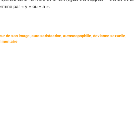
rmine par « y » ou « a ».
ur de son image
,
auto satisfaction
,
autoscopophilie
,
deviance sexuelle
,
mmentaire