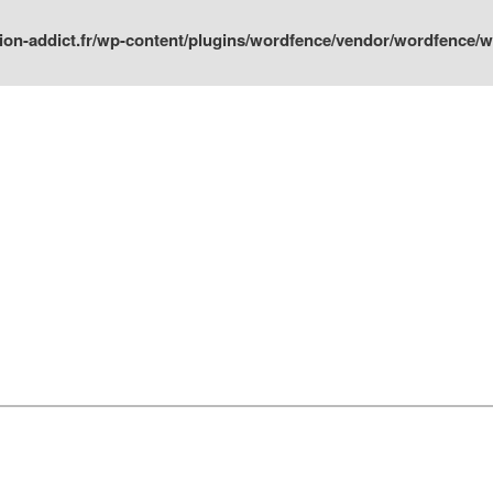
ion-addict.fr/wp-content/plugins/wordfence/vendor/wordfence/wf-