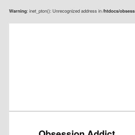
Warning
: inet_pton(): Unrecognized address in
/htdocs/obsess
Aller
Aller
au
au
contenu
contenu
principal
secondaire
Obsession Addict