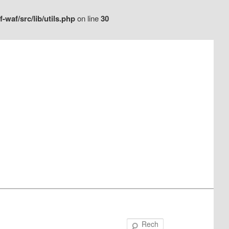
waf/src/lib/utils.php
on line
30
Recherche