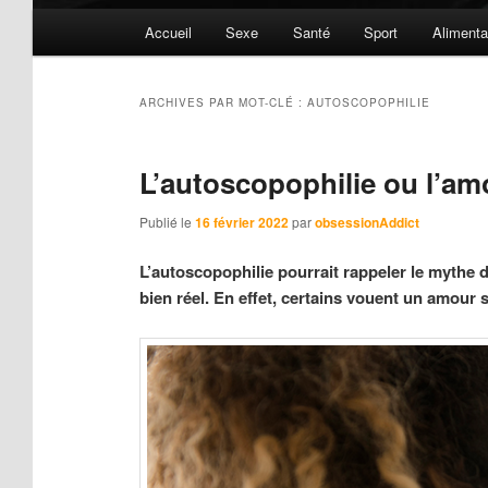
Menu
Accueil
Sexe
Santé
Sport
Alimenta
principal
ARCHIVES PAR MOT-CLÉ :
AUTOSCOPOPHILIE
L’autoscopophilie ou l’am
Publié le
16 février 2022
par
obsessionAddict
L’autoscopophilie pourrait rappeler le mythe de
bien réel. En effet, certains vouent un amour