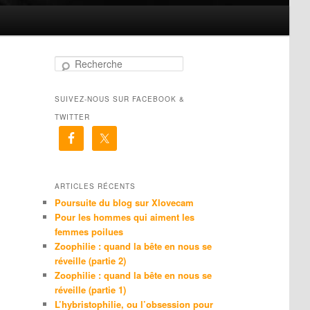
R
e
c
SUIVEZ-NOUS SUR FACEBOOK &
h
e
TWITTER
r
c
h
e
ARTICLES RÉCENTS
Poursuite du blog sur Xlovecam
Pour les hommes qui aiment les
femmes poilues
Zoophilie : quand la bête en nous se
réveille (partie 2)
Zoophilie : quand la bête en nous se
réveille (partie 1)
L’hybristophilie, ou l’obsession pour