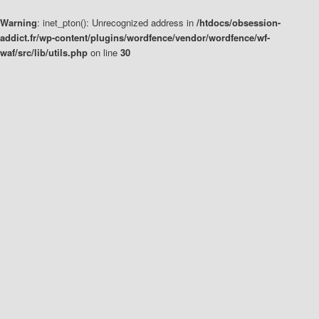
Warning
: inet_pton(): Unrecognized address in
/htdocs/obsession-
addict.fr/wp-content/plugins/wordfence/vendor/wordfence/wf-
waf/src/lib/utils.php
on line
30
Aller
Aller
au
au
contenu
contenu
principal
secondaire