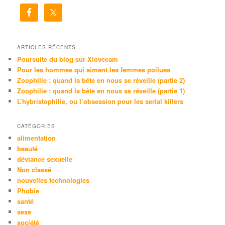
e
r
c
h
e
ARTICLES RÉCENTS
Poursuite du blog sur Xlovecam
Pour les hommes qui aiment les femmes poilues
Zoophilie : quand la bête en nous se réveille (partie 2)
Zoophilie : quand la bête en nous se réveille (partie 1)
L’hybristophilie, ou l’obsession pour les serial killers
CATÉGORIES
alimentation
beauté
déviance sexuelle
Non classé
nouvelles technologies
Phobie
santé
sexe
société