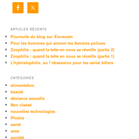
e
r
c
h
e
ARTICLES RÉCENTS
Poursuite du blog sur Xlovecam
Pour les hommes qui aiment les femmes poilues
Zoophilie : quand la bête en nous se réveille (partie 2)
Zoophilie : quand la bête en nous se réveille (partie 1)
L’hybristophilie, ou l’obsession pour les serial killers
CATÉGORIES
alimentation
beauté
déviance sexuelle
Non classé
nouvelles technologies
Phobie
santé
sexe
société