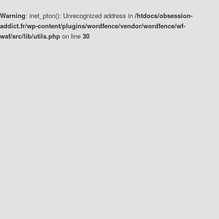
Warning
: inet_pton(): Unrecognized address in
/htdocs/obsession-
addict.fr/wp-content/plugins/wordfence/vendor/wordfence/wf-
waf/src/lib/utils.php
on line
30
Aller
Aller
au
au
contenu
contenu
principal
secondaire