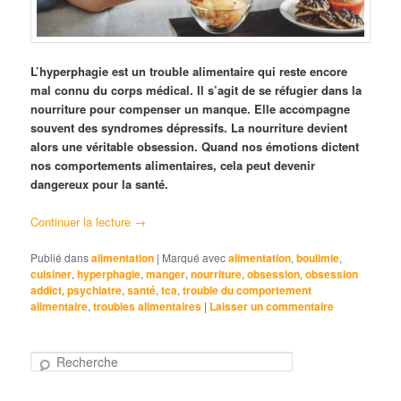
L’hyperphagie est un trouble alimentaire qui reste encore
mal connu du corps médical. Il s’agit de se réfugier dans la
nourriture pour compenser un manque. Elle accompagne
souvent des syndromes dépressifs. La nourriture devient
alors une véritable obsession. Quand nos émotions dictent
nos comportements alimentaires, cela peut devenir
dangereux pour la santé.
Continuer la lecture
→
Publié dans
alimentation
|
Marqué avec
alimentation
,
boulimie
,
cuisiner
,
hyperphagie
,
manger
,
nourriture
,
obsession
,
obsession
addict
,
psychiatre
,
santé
,
tca
,
trouble du comportement
alimentaire
,
troubles alimentaires
|
Laisser un commentaire
R
e
c