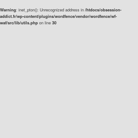
Warning
: inet_pton(): Unrecognized address in
/htdocs/obsession-
addict.fr/wp-content/plugins/wordfence/vendor/wordfence/wf-
waf/src/lib/utils.php
on line
30
Aller
Aller
au
au
contenu
contenu
principal
secondaire