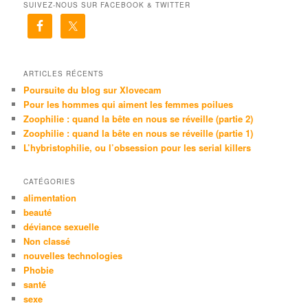
SUIVEZ-NOUS SUR FACEBOOK & TWITTER
h
e
r
c
h
e
ARTICLES RÉCENTS
Poursuite du blog sur Xlovecam
Pour les hommes qui aiment les femmes poilues
Zoophilie : quand la bête en nous se réveille (partie 2)
Zoophilie : quand la bête en nous se réveille (partie 1)
L’hybristophilie, ou l’obsession pour les serial killers
CATÉGORIES
alimentation
beauté
déviance sexuelle
Non classé
nouvelles technologies
Phobie
santé
sexe