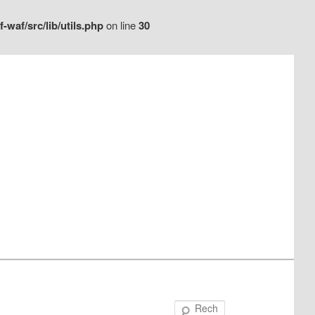
waf/src/lib/utils.php
on line
30
Recherche