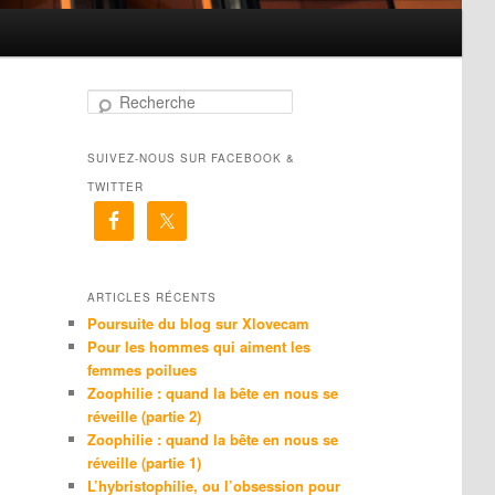
R
e
c
SUIVEZ-NOUS SUR FACEBOOK &
h
e
TWITTER
r
c
h
e
ARTICLES RÉCENTS
Poursuite du blog sur Xlovecam
Pour les hommes qui aiment les
femmes poilues
Zoophilie : quand la bête en nous se
réveille (partie 2)
Zoophilie : quand la bête en nous se
réveille (partie 1)
L’hybristophilie, ou l’obsession pour