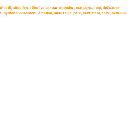
affectif
,
affection
,
affective
,
amour
,
attention
,
comportement
,
déficience
,
e
,
dysfonctionnement
,
émotion
,
obsession
,
peur
,
sentiment
,
sexe
,
sexuelle
,