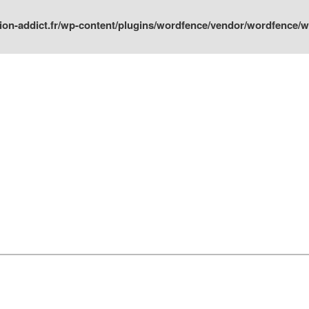
ion-addict.fr/wp-content/plugins/wordfence/vendor/wordfence/wf-