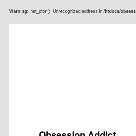
Warning
: inet_pton(): Unrecognized address in
/htdocs/obsess
Aller
Aller
au
au
contenu
contenu
principal
secondaire
Obsession Addict