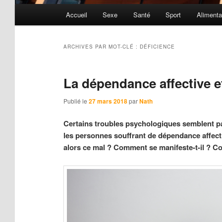
Menu
Accueil
Sexe
Santé
Sport
Alimenta
principal
ARCHIVES PAR MOT-CLÉ :
DÉFICIENCE
La dépendance affective et
Publié le
27 mars 2018
par
Nath
Certains troubles psychologiques semblent par
les personnes souffrant de dépendance affecti
alors ce mal ? Comment se manifeste-t-il ? 