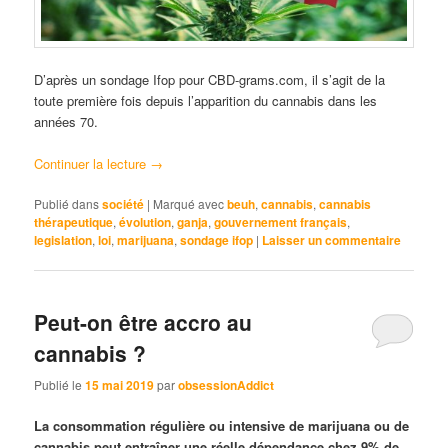
D’après un sondage Ifop pour CBD-grams.com, il s’agit de la
toute première fois depuis l’apparition du cannabis dans les
années 70.
Continuer la lecture
→
Publié dans
société
|
Marqué avec
beuh
,
cannabis
,
cannabis
thérapeutique
,
évolution
,
ganja
,
gouvernement français
,
legislation
,
loi
,
marijuana
,
sondage ifop
|
Laisser un commentaire
Peut-on être accro au
cannabis ?
Publié le
15 mai 2019
par
obsessionAddict
La consommation régulière ou intensive de marijuana ou de
cannabis peut entraîner une réelle dépendance chez 9% de