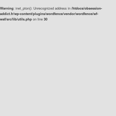
Warning
: inet_pton(): Unrecognized address in
/htdocs/obsession-
addict.fr/wp-content/plugins/wordfence/vendor/wordfence/wf-
waf/src/lib/utils.php
on line
30
Aller
Aller
au
au
contenu
contenu
principal
secondaire