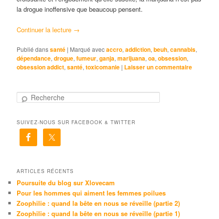
la drogue inoffensive que beaucoup pensent.
Continuer la lecture
→
Publié dans
santé
|
Marqué avec
accro
,
addiction
,
beuh
,
cannabis
,
dépendance
,
drogue
,
fumeur
,
ganja
,
marijuana
,
oa
,
obsession
,
obsession addict
,
santé
,
toxicomanie
|
Laisser un commentaire
R
e
c
SUIVEZ-NOUS SUR FACEBOOK & TWITTER
h
e
r
c
h
e
ARTICLES RÉCENTS
Poursuite du blog sur Xlovecam
Pour les hommes qui aiment les femmes poilues
Zoophilie : quand la bête en nous se réveille (partie 2)
Zoophilie : quand la bête en nous se réveille (partie 1)