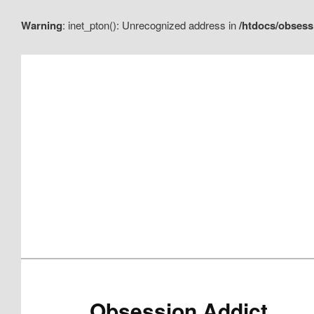
Warning
: inet_pton(): Unrecognized address in
/htdocs/obsess
Aller
Aller
au
au
contenu
contenu
principal
secondaire
Obsession Addict