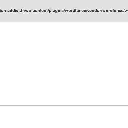
ion-addict.fr/wp-content/plugins/wordfence/vendor/wordfence/wf-