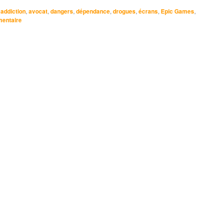
,
addiction
,
avocat
,
dangers
,
dépendance
,
drogues
,
écrans
,
Epic Games
,
mentaire