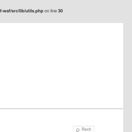
waf/src/lib/utils.php
on line
30
Recherche