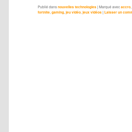
Publié dans
nouvelles technologies
|
Marqué avec
accro
fortnite
,
gaming
,
jeu vidéo
,
jeux vidéos
|
Laisser un com