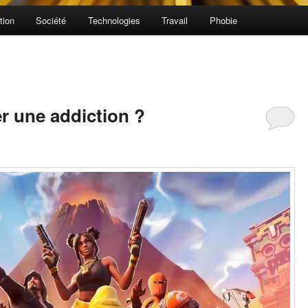
tion
Société
Technologies
Travail
Phobie
er une addiction ?