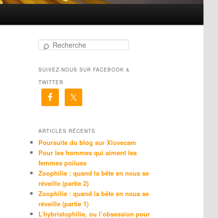
R
e
c
SUIVEZ-NOUS SUR FACEBOOK &
h
e
TWITTER
r
c
h
e
ARTICLES RÉCENTS
Poursuite du blog sur Xlovecam
Pour les hommes qui aiment les
femmes poilues
Zoophilie : quand la bête en nous se
réveille (partie 2)
Zoophilie : quand la bête en nous se
réveille (partie 1)
L’hybristophilie, ou l’obsession pour