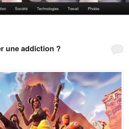
tion
Société
Technologies
Travail
Phobie
er une addiction ?