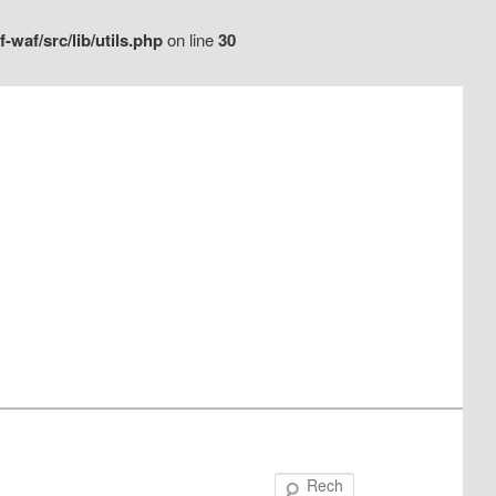
waf/src/lib/utils.php
on line
30
Recherche