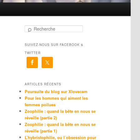
R
e
c
SUIVEZ-NOUS SUR FACEBOOK &
h
e
TWITTER
r
c
h
e
ARTICLES RÉCENTS
Poursuite du blog sur Xlovecam
Pour les hommes qui aiment les
femmes poilues
Zoophilie : quand la bête en nous se
réveille (partie 2)
Zoophilie : quand la bête en nous se
réveille (partie 1)
L’hybristophilie, ou l’obsession pour