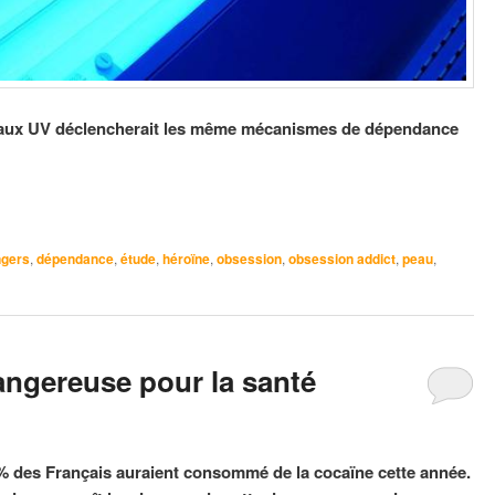
n aux UV déclencherait les même mécanismes de dépendance
gers
,
dépendance
,
étude
,
héroïne
,
obsession
,
obsession addict
,
peau
,
angereuse pour la santé
% des Français auraient consommé de la cocaïne cette année.