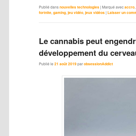
Publié dans
nouvelles technologies
|
Marqué avec
accro
fortnite
,
gaming
,
jeu vidéo
,
jeux vidéos
|
Laisser un com
Le cannabis peut engendre
développement du cervea
Publié le
21 août 2019
par
obsessionAddict