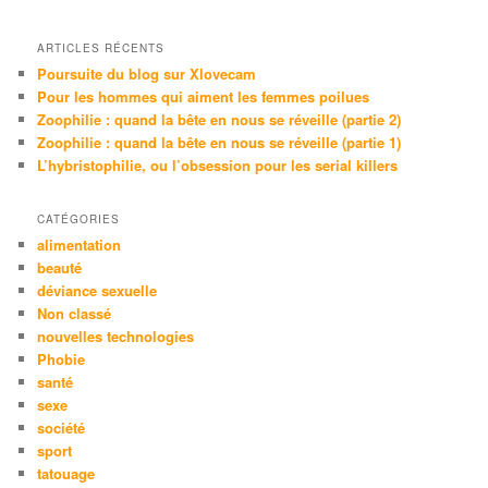
c
h
e
ARTICLES RÉCENTS
Poursuite du blog sur Xlovecam
Pour les hommes qui aiment les femmes poilues
Zoophilie : quand la bête en nous se réveille (partie 2)
Zoophilie : quand la bête en nous se réveille (partie 1)
L’hybristophilie, ou l’obsession pour les serial killers
CATÉGORIES
alimentation
beauté
déviance sexuelle
Non classé
nouvelles technologies
Phobie
santé
sexe
société
sport
tatouage