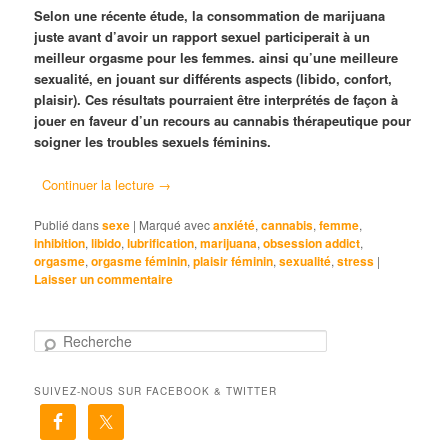
Selon une récente étude, la consommation de marijuana
juste avant d’avoir un rapport sexuel participerait à un
meilleur orgasme pour les femmes. ainsi qu’une meilleure
sexualité, en jouant sur différents aspects (libido, confort,
plaisir). Ces résultats pourraient être interprétés de façon à
jouer en faveur d’un recours au cannabis thérapeutique pour
soigner les troubles sexuels féminins.
Continuer la lecture
→
Publié dans
sexe
|
Marqué avec
anxiété
,
cannabis
,
femme
,
inhibition
,
libido
,
lubrification
,
marijuana
,
obsession addict
,
orgasme
,
orgasme féminin
,
plaisir féminin
,
sexualité
,
stress
|
Laisser un commentaire
R
e
c
SUIVEZ-NOUS SUR FACEBOOK & TWITTER
h
e
r