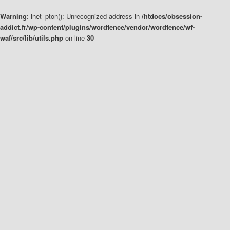
Warning
: inet_pton(): Unrecognized address in
/htdocs/obsession-
addict.fr/wp-content/plugins/wordfence/vendor/wordfence/wf-
waf/src/lib/utils.php
on line
30
Aller
Aller
au
au
contenu
contenu
principal
secondaire