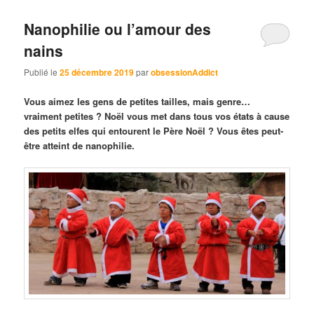
Nanophilie ou l’amour des
nains
Publié le
25 décembre 2019
par
obsessionAddict
Vous aimez les gens de petites tailles, mais genre…
vraiment petites ? Noël vous met dans tous vos états à cause
des petits elfes qui entourent le Père Noël ? Vous êtes peut-
être atteint de nanophilie.