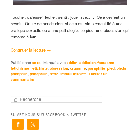
Toucher, caresser, lécher, sentir, jouer avec, … Cela devient un
besoin. On se demande alors si cela est simplement lié à une
pratique sexuelle ou à une pathologie. Le pied, une obsession qui
remonte à loin !
Continuer la lecture
→
Publié dans
sexe
|
Marqué avec
addict
,
addiction
,
fantasme
,
fétichisme
,
fétichiste
,
obsession
,
orgasme
,
paraphilie
,
pied
,
pieds
,
podophile
,
podophilie
,
sexe
,
stimuli insolite
|
Laisser un
commentaire
R
e
c
SUIVEZ-NOUS SUR FACEBOOK & TWITTER
h
e
r
c