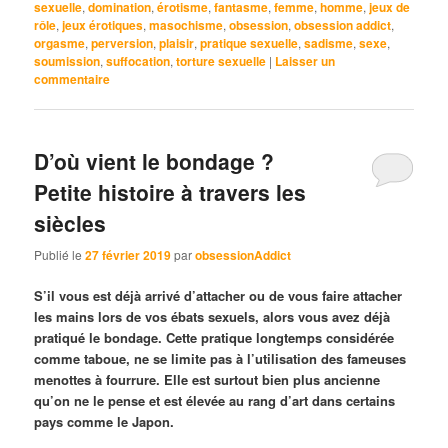
sexuelle
,
domination
,
érotisme
,
fantasme
,
femme
,
homme
,
jeux de
rôle
,
jeux érotiques
,
masochisme
,
obsession
,
obsession addict
,
orgasme
,
perversion
,
plaisir
,
pratique sexuelle
,
sadisme
,
sexe
,
soumission
,
suffocation
,
torture sexuelle
|
Laisser un
commentaire
D’où vient le bondage ?
Petite histoire à travers les
siècles
Publié le
27 février 2019
par
obsessionAddict
S’il vous est déjà arrivé d’attacher ou de vous faire attacher
les mains lors de vos ébats sexuels, alors vous avez déjà
pratiqué le bondage. Cette pratique longtemps considérée
comme taboue, ne se limite pas à l’utilisation des fameuses
menottes à fourrure. Elle est surtout bien plus ancienne
qu’on ne le pense et est élevée au rang d’art dans certains
pays comme le Japon.