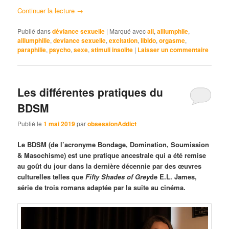
Continuer la lecture
→
Publié dans
déviance sexuelle
|
Marqué avec
ail
,
alliumphile
,
alliumphilie
,
deviance sexuelle
,
excitation
,
libido
,
orgasme
,
paraphilie
,
psycho
,
sexe
,
stimuli insolite
|
Laisser un commentaire
Les différentes pratiques du
BDSM
Publié le
1 mai 2019
par
obsessionAddict
Le BDSM (de l’acronyme Bondage, Domination, Soumission
& Masochisme) est une pratique ancestrale qui a été remise
au goût du jour dans la dernière décennie par des œuvres
culturelles telles que
Fifty Shades of Grey
de E.L. James,
série de trois romans adaptée par la suite au cinéma.