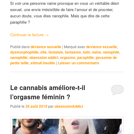
Si voir une personne naine provoque en vous un véritable désir
sexuel, une envie irrésistible de faire l’amour et de procréer,
aucun doute, vous êtes nanophile. Mais que dire de cette
paraphilie ?
Continuer la lecture
→
Publié dans
déviance sexuelle
|
Marqué avec
deviance sexuelle
,
dysmorphophilie
,
elfe
,
fantaisie
,
fantasme
,
lutin
,
nains
,
nanophile
,
nanophilie
,
obsession addict
,
orgasme
,
paraphilie
,
personne de
petite taille
,
stimuli insolite
|
Laisser un commentaire
Le cannabis améliore-t-il
l’orgasme féminin ?
Publié le
28 août 2019
par
obsessionAddict