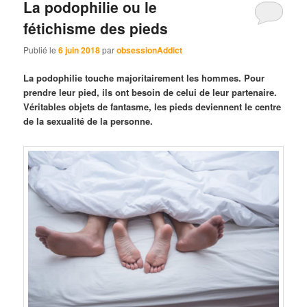
La podophilie ou le
fétichisme des pieds
Publié le
6 juin 2018
par
obsessionAddict
La podophilie touche majoritairement les hommes. Pour
prendre leur pied, ils ont besoin de celui de leur partenaire.
Véritables objets de fantasme, les pieds deviennent le centre
de la sexualité de la personne.