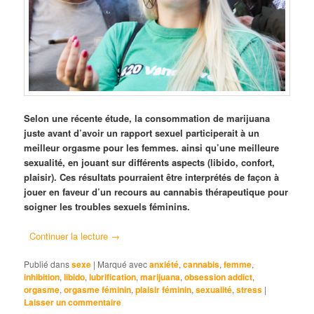
Selon une récente étude, la consommation de marijuana
juste avant d’avoir un rapport sexuel participerait à un
meilleur orgasme pour les femmes. ainsi qu’une meilleure
sexualité, en jouant sur différents aspects (libido, confort,
plaisir). Ces résultats pourraient être interprétés de façon à
jouer en faveur d’un recours au cannabis thérapeutique pour
soigner les troubles sexuels féminins.
Continuer la lecture
→
Publié dans
sexe
|
Marqué avec
anxiété
,
cannabis
,
femme
,
inhibition
,
libido
,
lubrification
,
marijuana
,
obsession addict
,
orgasme
,
orgasme féminin
,
plaisir féminin
,
sexualité
,
stress
|
Laisser un commentaire