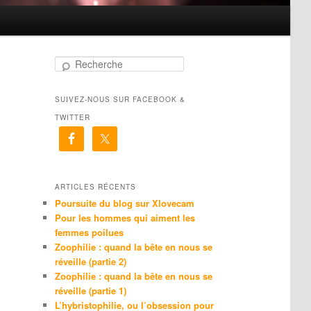
R
e
c
SUIVEZ-NOUS SUR FACEBOOK &
h
e
TWITTER
r
c
h
e
ARTICLES RÉCENTS
Poursuite du blog sur Xlovecam
Pour les hommes qui aiment les
femmes poilues
Zoophilie : quand la bête en nous se
réveille (partie 2)
Zoophilie : quand la bête en nous se
réveille (partie 1)
L’hybristophilie, ou l’obsession pour