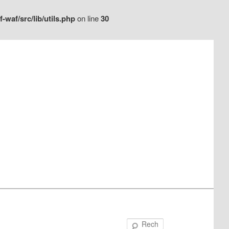
waf/src/lib/utils.php
on line
30
Recherche