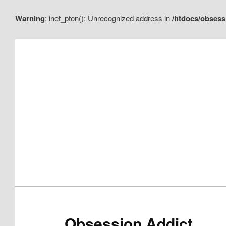
Warning
: inet_pton(): Unrecognized address in
/htdocs/obsess
Aller
Aller
au
au
contenu
contenu
principal
secondaire
Obsession Addict