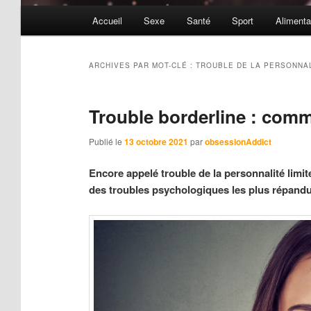
Menu
Accueil
Sexe
Santé
Sport
Alimenta
principal
ARCHIVES PAR MOT-CLÉ :
TROUBLE DE LA PERSONNAL
Trouble borderline : comme
Publié le
13 octobre 2021
par
obsessionAddict
Encore appelé trouble de la personnalité limite
des troubles psychologiques les plus répandus.