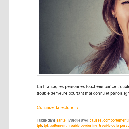
En France, les personnes touchées par ce trouble
trouble demeure pourtant mal connu et parfois i
Continuer la lecture
→
Publié dans
santé
|
Marqué avec
causes
,
comportement l
tpb
,
tpl
,
traitement
,
trouble borderline
,
trouble de la pers