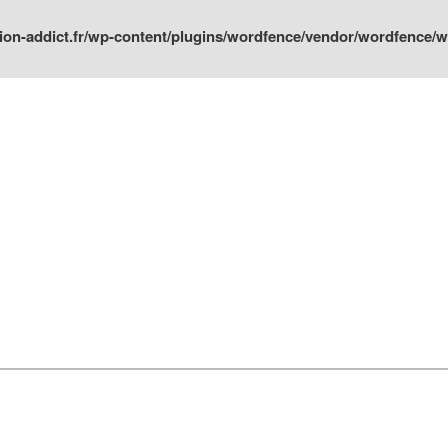
ion-addict.fr/wp-content/plugins/wordfence/vendor/wordfence/wf-