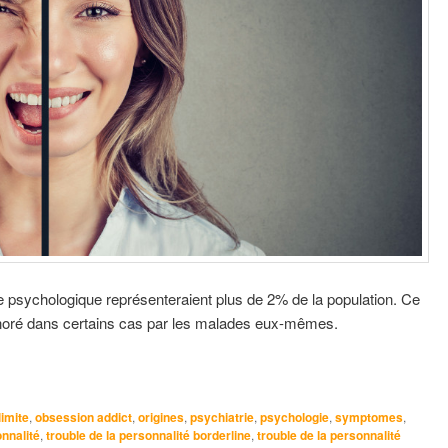
 psychologique représenteraient plus de 2% de la population. Ce
gnoré dans certains cas par les malades eux-mêmes.
imite
,
obsession addict
,
origines
,
psychiatrie
,
psychologie
,
symptomes
,
onnalité
,
trouble de la personnalité borderline
,
trouble de la personnalité