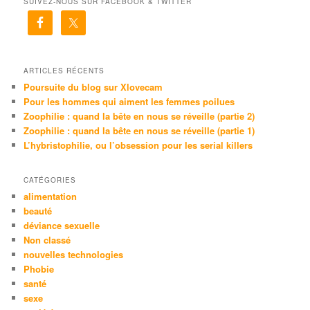
SUIVEZ-NOUS SUR FACEBOOK & TWITTER
h
e
r
c
h
e
ARTICLES RÉCENTS
Poursuite du blog sur Xlovecam
Pour les hommes qui aiment les femmes poilues
Zoophilie : quand la bête en nous se réveille (partie 2)
Zoophilie : quand la bête en nous se réveille (partie 1)
L’hybristophilie, ou l’obsession pour les serial killers
CATÉGORIES
alimentation
beauté
déviance sexuelle
Non classé
nouvelles technologies
Phobie
santé
sexe