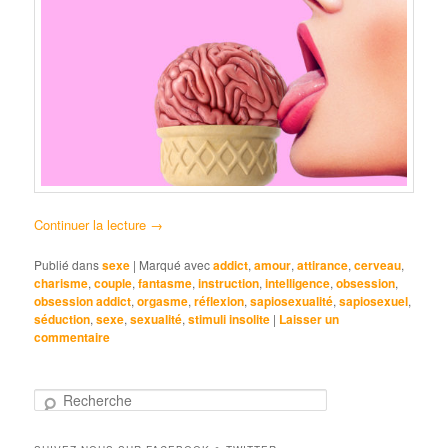
Continuer la lecture
→
Publié dans
sexe
|
Marqué avec
addict
,
amour
,
attirance
,
cerveau
,
charisme
,
couple
,
fantasme
,
instruction
,
intelligence
,
obsession
,
obsession addict
,
orgasme
,
réflexion
,
sapiosexualité
,
sapiosexuel
,
séduction
,
sexe
,
sexualité
,
stimuli insolite
|
Laisser un
commentaire
R
e
c