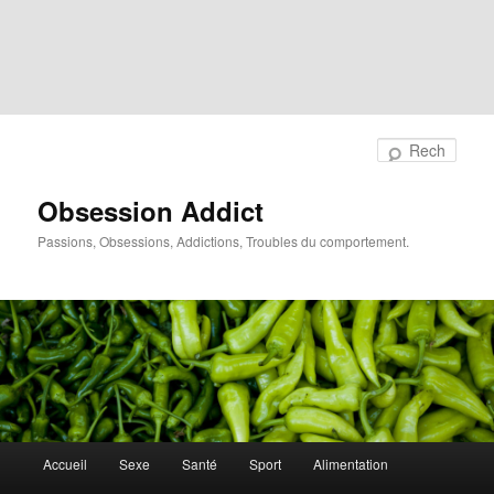
Rech
Obsession Addict
Passions, Obsessions, Addictions, Troubles du comportement.
Menu
Accueil
Sexe
Santé
Sport
Alimentation
principal