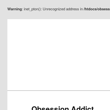
Warning
: inet_pton(): Unrecognized address in
/htdocs/obsess
Aller
Aller
au
au
contenu
contenu
principal
secondaire
Obsession Addict