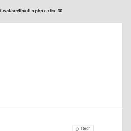
waf/src/lib/utils.php
on line
30
Recherche