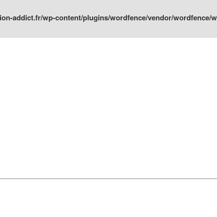
ion-addict.fr/wp-content/plugins/wordfence/vendor/wordfence/wf-