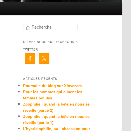
R
e
c
SUIVEZ-NOUS SUR FACEBOOK &
h
e
TWITTER
r
c
h
e
ARTICLES RÉCENTS
Poursuite du blog sur Xlovecam
Pour les hommes qui aiment les
femmes poilues
Zoophilie : quand la bête en nous se
réveille (partie 2)
Zoophilie : quand la bête en nous se
réveille (partie 1)
L’hybristophilie, ou l’obsession pour