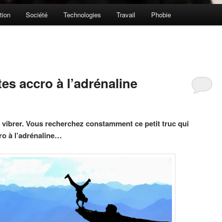
tion
Société
Technologies
Travail
Phobie
es accro à l’adrénaline
t vibrer. Vous recherchez constamment ce petit truc qui
ro à l’adrénaline…