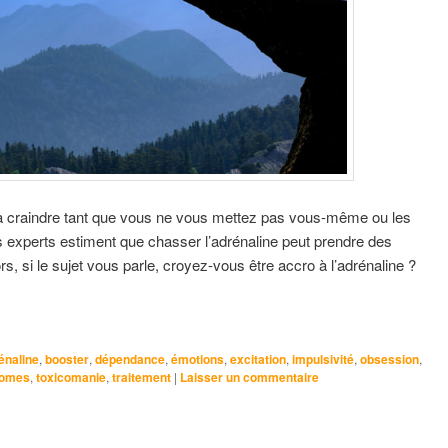
n à craindre tant que vous ne vous mettez pas vous-même ou les
s experts estiment que chasser l’adrénaline peut prendre des
rs, si le sujet vous parle, croyez-vous être accro à l’adrénaline ?
énaline
,
booster
,
dépendance
,
émotions
,
excitation
,
impulsivité
,
obsession
,
omes
,
toxicomanie
,
traitement
|
Laisser un commentaire