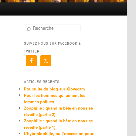
R
e
c
SUIVEZ-NOUS SUR FACEBOOK &
h
e
TWITTER
r
c
h
e
ARTICLES RÉCENTS
Poursuite du blog sur Xlovecam
Pour les hommes qui aiment les
femmes poilues
Zoophilie : quand la bête en nous se
réveille (partie 2)
Zoophilie : quand la bête en nous se
réveille (partie 1)
L’hybristophilie, ou l’obsession pour