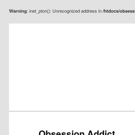
Warning
: inet_pton(): Unrecognized address in
/htdocs/obsess
Aller
Aller
au
au
contenu
contenu
principal
secondaire
Obsession Addict