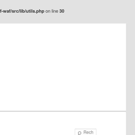
waf/src/lib/utils.php
on line
30
Recherche