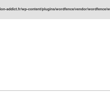
ion-addict.fr/wp-content/plugins/wordfence/vendor/wordfence/wf-