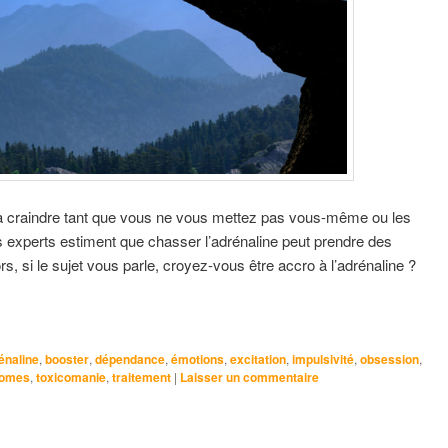
n à craindre tant que vous ne vous mettez pas vous-même ou les
s experts estiment que chasser l’adrénaline peut prendre des
rs, si le sujet vous parle, croyez-vous être accro à l’adrénaline ?
énaline
,
booster
,
dépendance
,
émotions
,
excitation
,
impulsivité
,
obsession
,
omes
,
toxicomanie
,
traitement
|
Laisser un commentaire