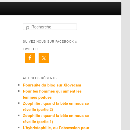
R
e
c
SUIVEZ-NOUS SUR FACEBOOK &
h
e
TWITTER
r
c
h
e
ARTICLES RÉCENTS
Poursuite du blog sur Xlovecam
Pour les hommes qui aiment les
femmes poilues
Zoophilie : quand la bête en nous se
réveille (partie 2)
Zoophilie : quand la bête en nous se
réveille (partie 1)
L’hybristophilie, ou l’obsession pour