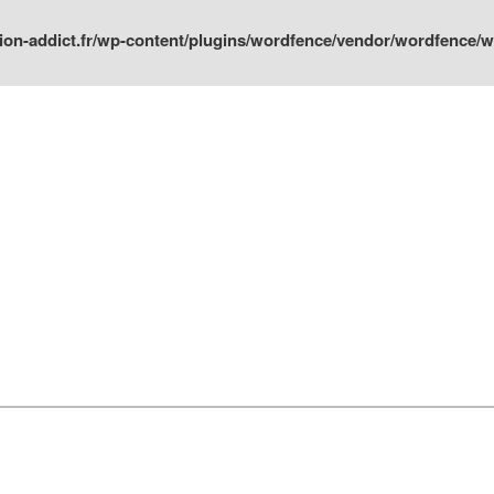
ion-addict.fr/wp-content/plugins/wordfence/vendor/wordfence/wf-