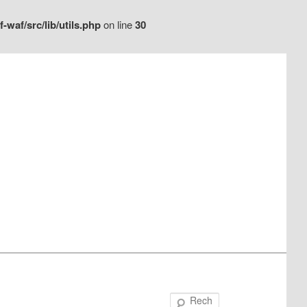
waf/src/lib/utils.php
on line
30
Recherche