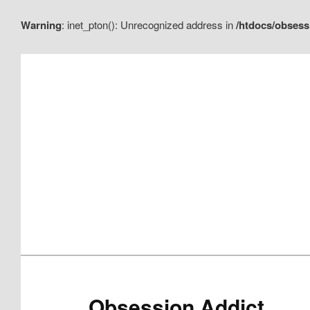
Warning
: inet_pton(): Unrecognized address in
/htdocs/obsess
Aller
Aller
au
au
contenu
contenu
principal
secondaire
Obsession Addict