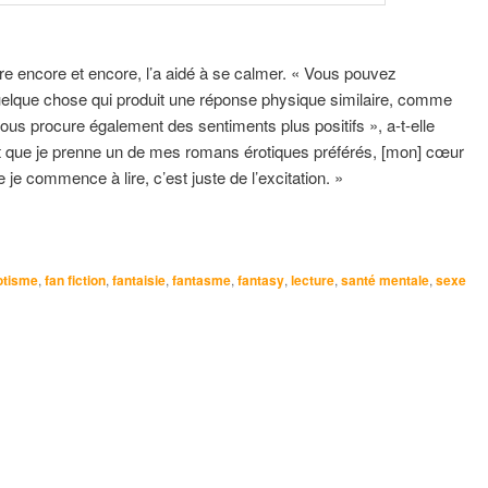
relire encore et encore, l’a aidé à se calmer. « Vous pouvez
quelque chose qui produit une réponse physique similaire, comme
us procure également des sentiments plus positifs », a-t-elle
t que je prenne un de mes romans érotiques préférés, [mon] cœur
 je commence à lire, c’est juste de l’excitation. »
otisme
,
fan fiction
,
fantaisie
,
fantasme
,
fantasy
,
lecture
,
santé mentale
,
sexe