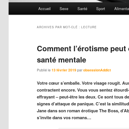
Menu
Accueil
Sexe
Santé
Sport
Alimenta
principal
ARCHIVES PAR MOT-CLÉ :
LECTURE
Comment l’érotisme peut ê
santé mentale
Publié le
13 février 2019
par
obsessionAddict
Votre cœur s’emballe. Votre visage rougit. Aus
contractent encore. Vous vous sentez étourdi
effrayant – peut-être les deux. Ce sont tous de
signes d’attaque de panique. C’est la similit
Jane dans son roman érotique The Boss, d’Abi
s’invite dans vos romans…