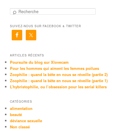
R
e
c
SUIVEZ-NOUS SUR FACEBOOK & TWITTER
h
e
r
c
h
e
ARTICLES RÉCENTS
Poursuite du blog sur Xlovecam
Pour les hommes qui aiment les femmes poilues
Zoophilie : quand la bête en nous se réveille (partie 2)
Zoophilie : quand la bête en nous se réveille (partie 1)
L’hybristophilie, ou l’obsession pour les serial killers
CATÉGORIES
alimentation
beauté
déviance sexuelle
Non classé