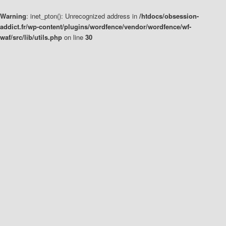
Warning
: inet_pton(): Unrecognized address in
/htdocs/obsession-
addict.fr/wp-content/plugins/wordfence/vendor/wordfence/wf-
waf/src/lib/utils.php
on line
30
Aller
Aller
au
au
contenu
contenu
principal
secondaire