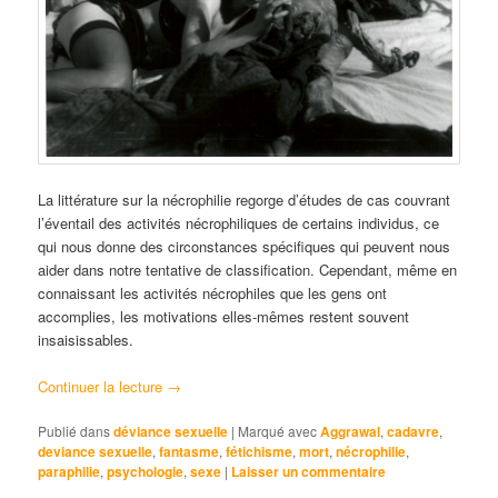
La littérature sur la nécrophilie regorge d’études de cas couvrant
l’éventail des activités nécrophiliques de certains individus, ce
qui nous donne des circonstances spécifiques qui peuvent nous
aider dans notre tentative de classification. Cependant, même en
connaissant les activités nécrophiles que les gens ont
accomplies, les motivations elles-mêmes restent souvent
insaisissables.
Continuer la lecture
→
Publié dans
déviance sexuelle
|
Marqué avec
Aggrawal
,
cadavre
,
deviance sexuelle
,
fantasme
,
fétichisme
,
mort
,
nécrophilie
,
paraphilie
,
psychologie
,
sexe
|
Laisser un commentaire