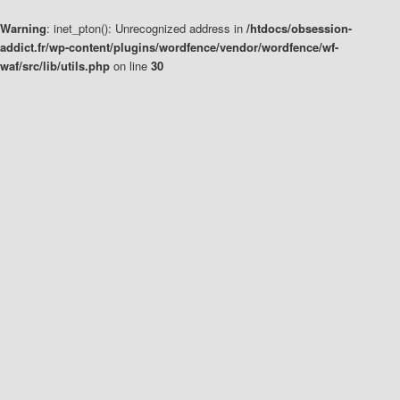
Warning
: inet_pton(): Unrecognized address in
/htdocs/obsession-
addict.fr/wp-content/plugins/wordfence/vendor/wordfence/wf-
waf/src/lib/utils.php
on line
30
Aller
Aller
au
au
contenu
contenu
principal
secondaire