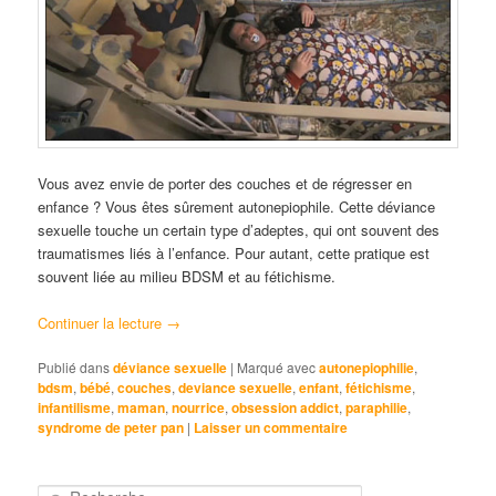
Vous avez envie de porter des couches et de régresser en
enfance ? Vous êtes sûrement autonepiophile. Cette déviance
sexuelle touche un certain type d’adeptes, qui ont souvent des
traumatismes liés à l’enfance. Pour autant, cette pratique est
souvent liée au milieu BDSM et au fétichisme.
Continuer la lecture
→
Publié dans
déviance sexuelle
|
Marqué avec
autonepiophilie
,
bdsm
,
bébé
,
couches
,
deviance sexuelle
,
enfant
,
fétichisme
,
infantilisme
,
maman
,
nourrice
,
obsession addict
,
paraphilie
,
syndrome de peter pan
|
Laisser un commentaire
R