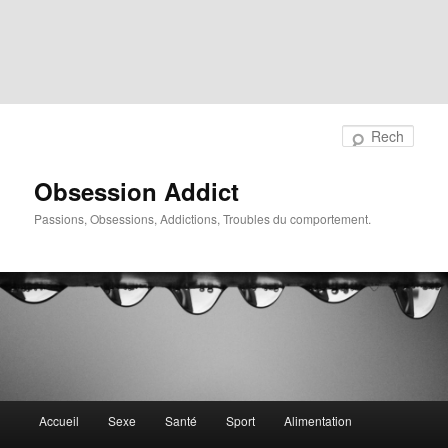
Rech
Obsession Addict
Passions, Obsessions, Addictions, Troubles du comportement.
Menu
Accueil
Sexe
Santé
Sport
Alimentation
principal