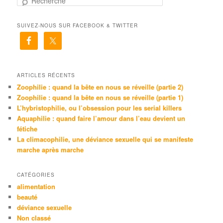
e
c
SUIVEZ-NOUS SUR FACEBOOK & TWITTER
h
e
r
c
h
e
ARTICLES RÉCENTS
Zoophilie : quand la bête en nous se réveille (partie 2)
Zoophilie : quand la bête en nous se réveille (partie 1)
L’hybristophilie, ou l’obsession pour les serial killers
Aquaphilie : quand faire l’amour dans l’eau devient un
fétiche
La climacophilie, une déviance sexuelle qui se manifeste
marche après marche
CATÉGORIES
alimentation
beauté
déviance sexuelle
Non classé