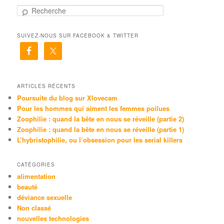
R
e
c
SUIVEZ-NOUS SUR FACEBOOK & TWITTER
h
e
r
c
h
e
ARTICLES RÉCENTS
Poursuite du blog sur Xlovecam
Pour les hommes qui aiment les femmes poilues
Zoophilie : quand la bête en nous se réveille (partie 2)
Zoophilie : quand la bête en nous se réveille (partie 1)
L’hybristophilie, ou l’obsession pour les serial killers
CATÉGORIES
alimentation
beauté
déviance sexuelle
Non classé
nouvelles technologies