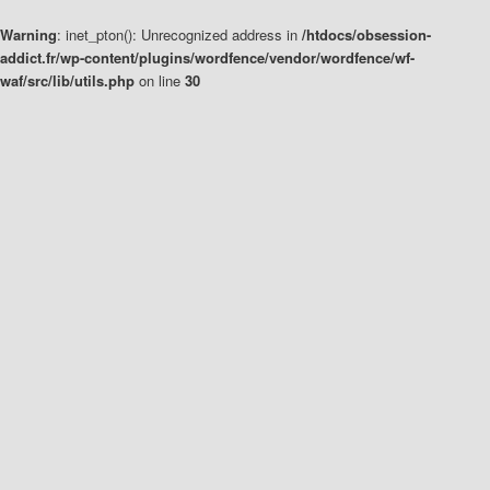
Warning
: inet_pton(): Unrecognized address in
/htdocs/obsession-
addict.fr/wp-content/plugins/wordfence/vendor/wordfence/wf-
waf/src/lib/utils.php
on line
30
Aller
Aller
au
au
contenu
contenu
principal
secondaire