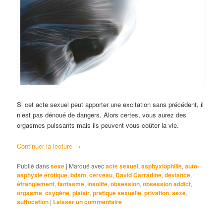
Si cet acte sexuel peut apporter une excitation sans précédent, il
n’est pas dénoué de dangers. Alors certes, vous aurez des
orgasmes puissants mais ils peuvent vous coûter la vie.
Continuer la lecture
→
Publié dans
sexe
|
Marqué avec
acte sexuel
,
asphyxiophilie
,
auto-
asphyxie érotique
,
bdsm
,
cerveau
,
David Carradine
,
deviance
,
étranglement
,
fantasme
,
insolite
,
obsession
,
obsession addict
,
orgasme
,
oxygène
,
plaisir
,
pratique sexuelle
,
privation
,
sexe
,
suffocation
|
Laisser un commentaire