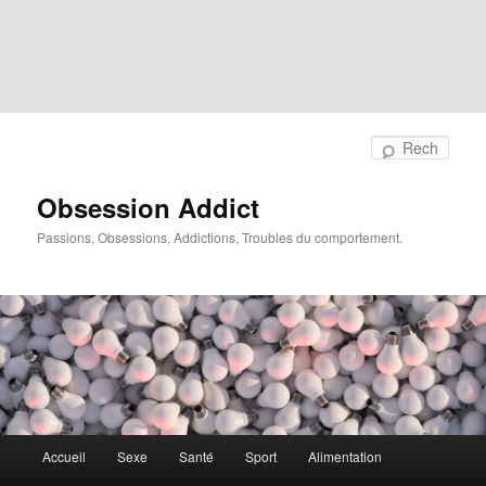
Rech
Obsession Addict
Passions, Obsessions, Addictions, Troubles du comportement.
Menu
Accueil
Sexe
Santé
Sport
Alimentation
principal