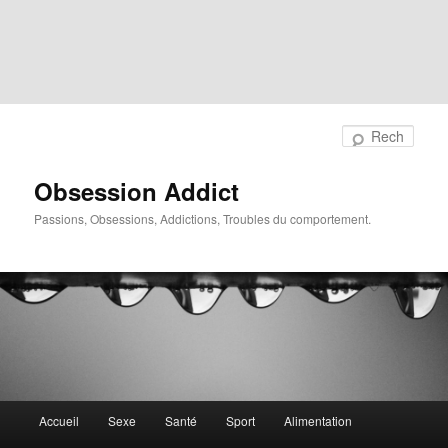
Rech
Obsession Addict
Passions, Obsessions, Addictions, Troubles du comportement.
Menu
Accueil
Sexe
Santé
Sport
Alimentation
principal