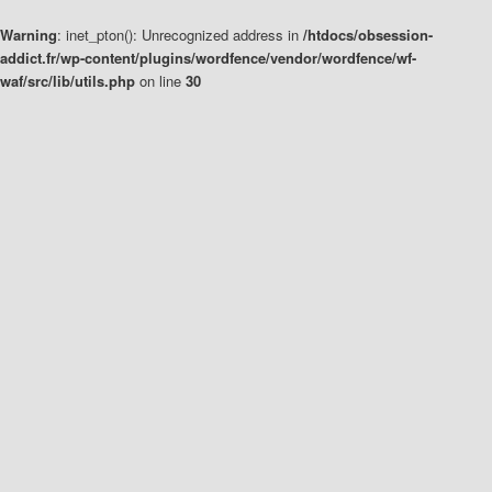
Warning
: inet_pton(): Unrecognized address in
/htdocs/obsession-
addict.fr/wp-content/plugins/wordfence/vendor/wordfence/wf-
waf/src/lib/utils.php
on line
30
Aller
Aller
au
au
contenu
contenu
principal
secondaire