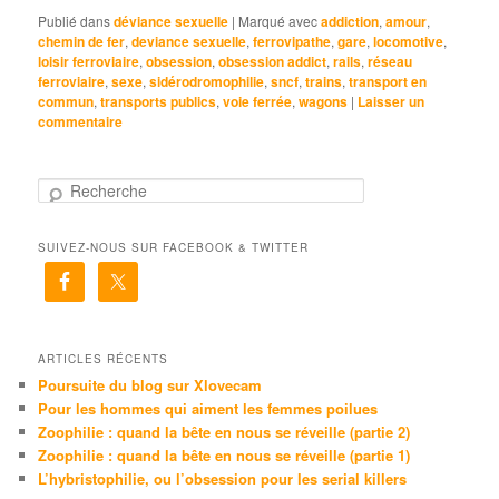
Publié dans
déviance sexuelle
|
Marqué avec
addiction
,
amour
,
chemin de fer
,
deviance sexuelle
,
ferrovipathe
,
gare
,
locomotive
,
loisir ferroviaire
,
obsession
,
obsession addict
,
rails
,
réseau
ferroviaire
,
sexe
,
sidérodromophilie
,
sncf
,
trains
,
transport en
commun
,
transports publics
,
voie ferrée
,
wagons
|
Laisser un
commentaire
R
e
c
SUIVEZ-NOUS SUR FACEBOOK & TWITTER
h
e
r
c
h
e
ARTICLES RÉCENTS
Poursuite du blog sur Xlovecam
Pour les hommes qui aiment les femmes poilues
Zoophilie : quand la bête en nous se réveille (partie 2)
Zoophilie : quand la bête en nous se réveille (partie 1)
L’hybristophilie, ou l’obsession pour les serial killers