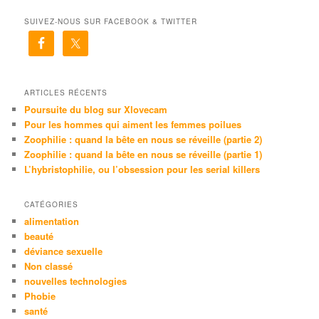
c
SUIVEZ-NOUS SUR FACEBOOK & TWITTER
h
e
r
c
h
e
ARTICLES RÉCENTS
Poursuite du blog sur Xlovecam
Pour les hommes qui aiment les femmes poilues
Zoophilie : quand la bête en nous se réveille (partie 2)
Zoophilie : quand la bête en nous se réveille (partie 1)
L’hybristophilie, ou l’obsession pour les serial killers
CATÉGORIES
alimentation
beauté
déviance sexuelle
Non classé
nouvelles technologies
Phobie
santé