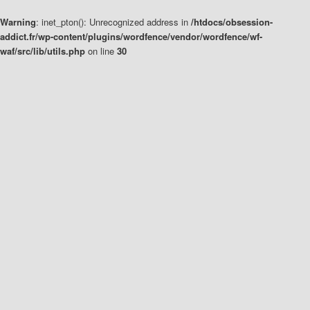
Warning
: inet_pton(): Unrecognized address in
/htdocs/obsession-
addict.fr/wp-content/plugins/wordfence/vendor/wordfence/wf-
waf/src/lib/utils.php
on line
30
Aller
Aller
au
au
contenu
contenu
principal
secondaire