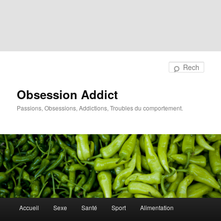
Rech
Obsession Addict
Passions, Obsessions, Addictions, Troubles du comportement.
Menu
Accueil
Sexe
Santé
Sport
Alimentation
principal