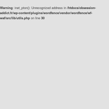
Warning
: inet_pton(): Unrecognized address in
/htdocs/obsession-
addict.fr/wp-content/plugins/wordfence/vendor/wordfence/wf-
waf/src/lib/utils.php
on line
30
Aller
Aller
au
au
contenu
contenu
principal
secondaire