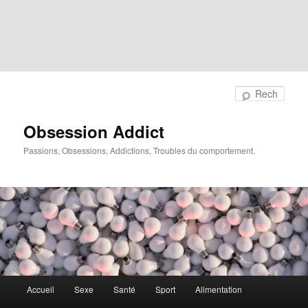
Rech
Obsession Addict
Passions, Obsessions, Addictions, Troubles du comportement.
Menu
Accueil
Sexe
Santé
Sport
Alimentation
principal