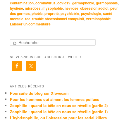
contamination
,
coronavirus
,
covid19
,
germaphobie
,
germophobie
,
hygiène
,
microbes
,
mysophobie
,
névrose
,
obsession addict
,
peur
des germes
,
phobie
,
propreté
,
psychiatrie
,
psychologie
,
santé
mentale
,
toc
,
trouble obsessionnel compulsif
,
verminophobie
|
Laisser un commentaire
R
e
c
SUIVEZ-NOUS SUR FACEBOOK & TWITTER
h
e
r
c
h
e
ARTICLES RÉCENTS
Poursuite du blog sur Xlovecam
Pour les hommes qui aiment les femmes poilues
Zoophilie : quand la bête en nous se réveille (partie 2)
Zoophilie : quand la bête en nous se réveille (partie 1)
L’hybristophilie, ou l’obsession pour les serial killers