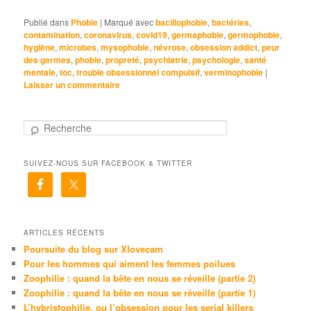
Publié dans
Phobie
|
Marqué avec
bacillophobie
,
bactéries
,
contamination
,
coronavirus
,
covid19
,
germaphobie
,
germophobie
,
hygiène
,
microbes
,
mysophobie
,
névrose
,
obsession addict
,
peur
des germes
,
phobie
,
propreté
,
psychiatrie
,
psychologie
,
santé
mentale
,
toc
,
trouble obsessionnel compulsif
,
verminophobie
|
Laisser un commentaire
R
e
c
SUIVEZ-NOUS SUR FACEBOOK & TWITTER
h
e
r
c
h
e
ARTICLES RÉCENTS
Poursuite du blog sur Xlovecam
Pour les hommes qui aiment les femmes poilues
Zoophilie : quand la bête en nous se réveille (partie 2)
Zoophilie : quand la bête en nous se réveille (partie 1)
L’hybristophilie, ou l’obsession pour les serial killers