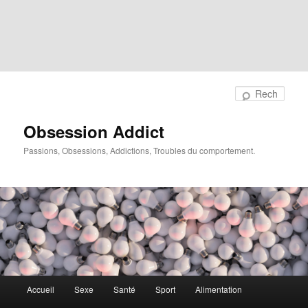
Rech
Obsession Addict
Passions, Obsessions, Addictions, Troubles du comportement.
Menu
Accueil
Sexe
Santé
Sport
Alimentation
principal