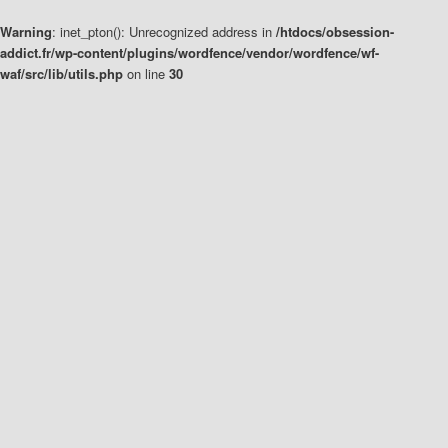
Warning
: inet_pton(): Unrecognized address in
/htdocs/obsession-
addict.fr/wp-content/plugins/wordfence/vendor/wordfence/wf-
waf/src/lib/utils.php
on line
30
Aller
Aller
au
au
contenu
contenu
principal
secondaire