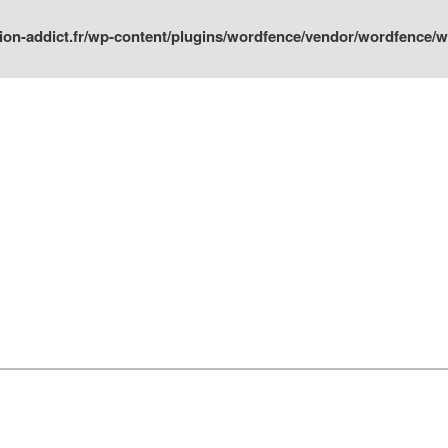
ion-addict.fr/wp-content/plugins/wordfence/vendor/wordfence/wf-