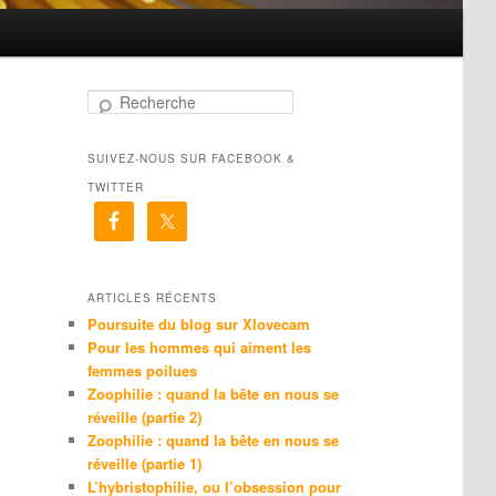
R
e
c
SUIVEZ-NOUS SUR FACEBOOK &
h
e
TWITTER
r
c
h
e
ARTICLES RÉCENTS
Poursuite du blog sur Xlovecam
Pour les hommes qui aiment les
femmes poilues
Zoophilie : quand la bête en nous se
réveille (partie 2)
Zoophilie : quand la bête en nous se
réveille (partie 1)
L’hybristophilie, ou l’obsession pour