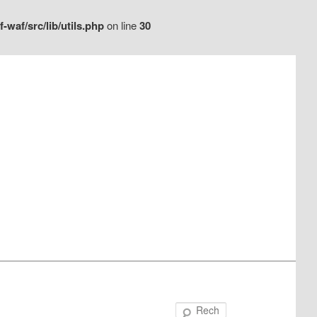
waf/src/lib/utils.php
on line
30
Recherche