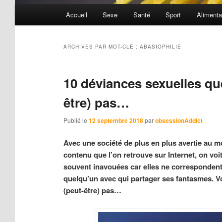
Menu
Accueil
Sexe
Santé
Sport
Alimenta
principal
ARCHIVES PAR MOT-CLÉ :
ABASIOPHILIE
10 déviances sexuelles qu
être) pas…
Publié le
12 septembre 2018
par
obsessionAddict
Avec une société de plus en plus avertie au mo
contenu que l’on retrouve sur Internet, on voi
souvent inavouées car elles ne correspondent
quelqu’un avec qui partager ses fantasmes. V
(peut-être) pas…