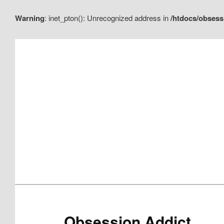
Warning
: inet_pton(): Unrecognized address in
/htdocs/obsess
Aller
Aller
au
au
contenu
contenu
principal
secondaire
Obsession Addict