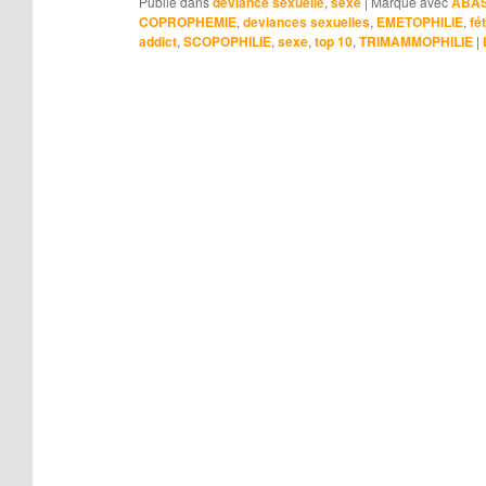
Publié dans
déviance sexuelle
,
sexe
|
Marqué avec
ABAS
COPROPHEMIE
,
deviances sexuelles
,
EMETOPHILIE
,
fé
addict
,
SCOPOPHILIE
,
sexe
,
top 10
,
TRIMAMMOPHILIE
|