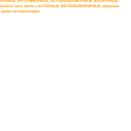
IOPHILIE
,
APOTEMNOPHILIE
,
AUTOASSASSINOPHILIE
,
BAUBOPHILIE
,
tichisme
,
hors norme
,
LACTOPHILIE
,
NECRODENDROPHILIE
,
obsession
Laisser un commentaire