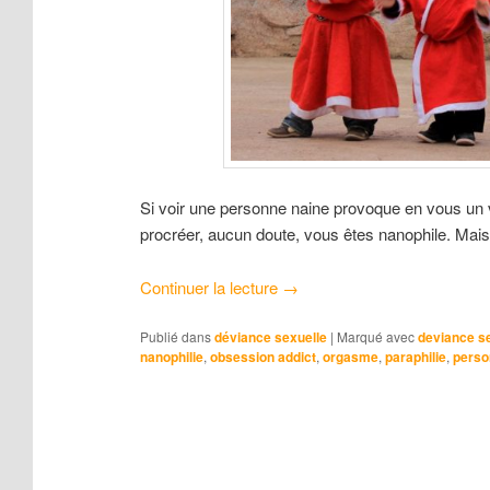
Si voir une personne naine provoque en vous un vér
procréer, aucun doute, vous êtes nanophile. Mais 
Continuer la lecture
→
Publié dans
déviance sexuelle
|
Marqué avec
deviance s
nanophilie
,
obsession addict
,
orgasme
,
paraphilie
,
person