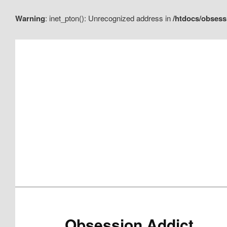
Warning
: inet_pton(): Unrecognized address in
/htdocs/obsess
Aller
Aller
au
au
contenu
contenu
principal
secondaire
Obsession Addict