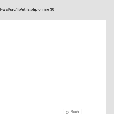
waf/src/lib/utils.php
on line
30
Recherche