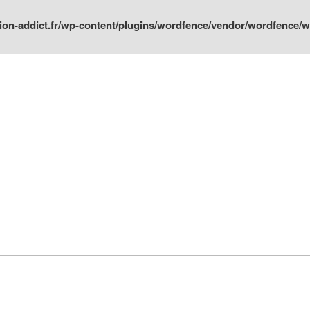
ion-addict.fr/wp-content/plugins/wordfence/vendor/wordfence/wf-