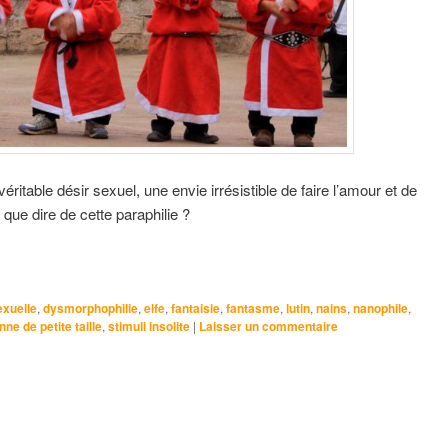
itable désir sexuel, une envie irrésistible de faire l’amour et de
que dire de cette paraphilie ?
exuelle
,
dysmorphophilie
,
elfe
,
fantaisie
,
fantasme
,
lutin
,
nains
,
nanophile
,
ne de petite taille
,
stimuli insolite
|
Laisser un commentaire