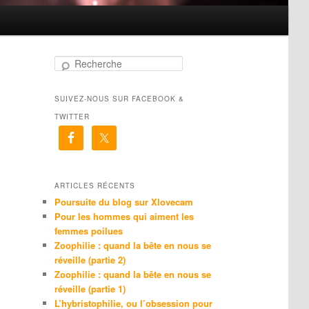
R
e
c
SUIVEZ-NOUS SUR FACEBOOK &
h
e
TWITTER
r
c
h
e
ARTICLES RÉCENTS
Poursuite du blog sur Xlovecam
Pour les hommes qui aiment les
femmes poilues
Zoophilie : quand la bête en nous se
réveille (partie 2)
Zoophilie : quand la bête en nous se
réveille (partie 1)
L’hybristophilie, ou l’obsession pour