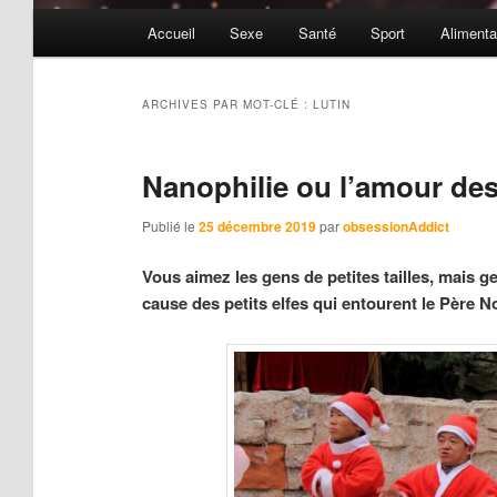
Menu
Accueil
Sexe
Santé
Sport
Alimenta
principal
ARCHIVES PAR MOT-CLÉ :
LUTIN
Nanophilie ou l’amour des
Publié le
25 décembre 2019
par
obsessionAddict
Vous aimez les gens de petites tailles, mais 
cause des petits elfes qui entourent le Père No