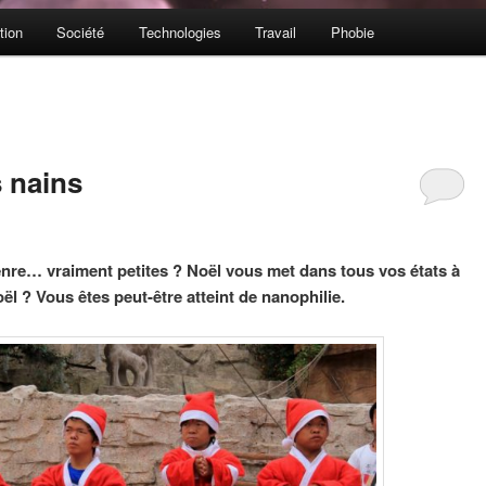
tion
Société
Technologies
Travail
Phobie
 nains
genre… vraiment petites ? Noël vous met dans tous vos états à
ël ? Vous êtes peut-être atteint de nanophilie.